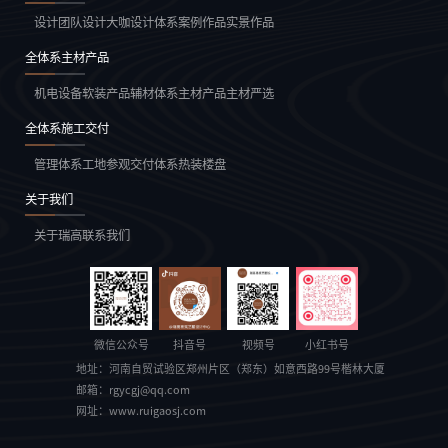
设计团队
设计大咖
设计体系
案例作品
实景作品
全体系主材产品
机电设备
软装产品
辅材体系
主材产品
主材严选
全体系施工交付
管理体系
工地参观
交付体系
热装楼盘
关于我们
关于瑞高
联系我们
微信公众号
抖音号
视频号
小红书号
地址：
河南自贸试验区郑州片区（郑东）如意西路99号楷林大厦
邮箱：
rgycgj@qq.com
网址：
www.ruigaosj.com