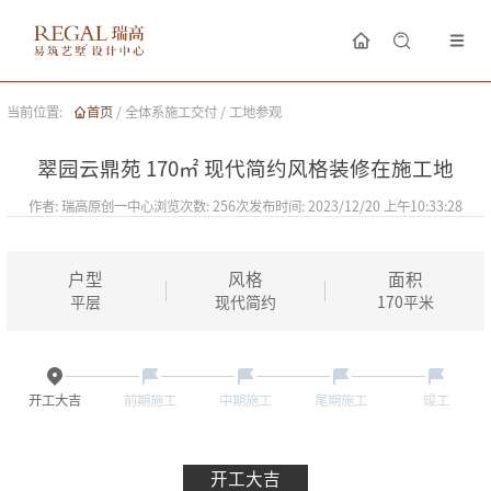
当前位置:
首页
/
全体系施工交付
/
工地参观
翠园云鼎苑 170㎡ 现代简约风格装修在施工地
作者:
瑞高原创一中心
浏览次数:
256
次
发布时间:
2023/12/20 上午10:33:28
户型
风格
面积
平层
现代简约
170
平米
开工大吉
前期施工
中期施工
尾期施工
竣工
开工大吉