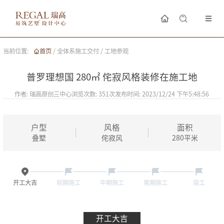
当前位置:
首页
/
全体系施工交付
/
工地参观
普罗理想国 280㎡ 侘寂风格装修在施工地
作者:
瑞高原创三中心
浏览次数:
351
次
发布时间:
2023/12/24 下午5:48:56
户型
风格
面积
叠墅
侘寂风
280
平米
开工大吉
前期施工
中期施工
尾期施工
竣工
开工大吉