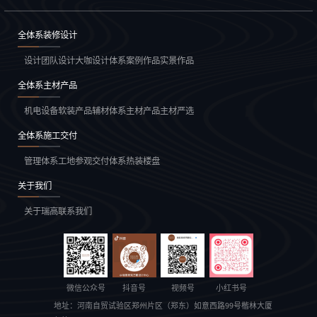
全体系装修设计
设计团队
设计大咖
设计体系
案例作品
实景作品
全体系主材产品
机电设备
软装产品
辅材体系
主材产品
主材严选
全体系施工交付
管理体系
工地参观
交付体系
热装楼盘
关于我们
关于瑞高
联系我们
微信公众号
抖音号
视频号
小红书号
地址：
河南自贸试验区郑州片区（郑东）如意西路99号楷林大厦