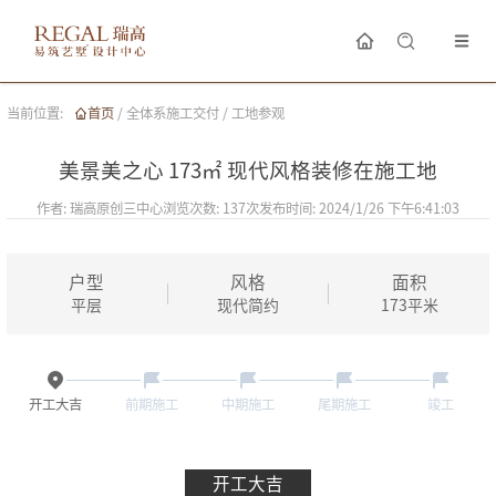
当前位置:
首页
/
全体系施工交付
/
工地参观
美景美之心 173㎡ 现代风格装修在施工地
作者:
瑞高原创三中心
浏览次数:
137
次
发布时间:
2024/1/26 下午6:41:03
户型
风格
面积
平层
现代简约
173
平米
开工大吉
前期施工
中期施工
尾期施工
竣工
开工大吉