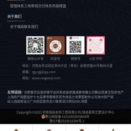
管理体系
工地参观
交付体系
热装楼盘
关于我们
关于瑞高
联系我们
微信公众号
抖音号
视频号
小红书号
地址：
河南自贸试验区郑州片区（郑东）如意西路99号楷林大厦
邮箱：
rgycgj@qq.com
网址：
www.ruigaosj.com
友情链接:
合肥餐饮店装修
楼宇自控系统
装修窝
成都地暖公司
舞台搭建
沈阳房地产
上海房产网
壁挂炉十大品牌
泄爆墙
农贸市场设计
效果图制作公司
涿州房产网
幼儿园装修设计
广州尚层装饰
龙川装修设计
网站XML地图
Copyright ©2023
河南瑞高装饰工程有限公司/瑞高易筑艺墅设计中心
豫公网安备 41010502005848号
豫ICP备2023016399号-1