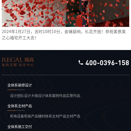
2024年1月27日，吉时10时10分，金锤敲响，礼花齐放！恭祝美景美
之心福宅开工大吉！
400-0396-158
全体系装修设计
设计团队
设计大咖
设计体系
案例作品
实景作品
全体系主材产品
机电设备
软装产品
辅材体系
主材产品
主材严选
全体系施工交付