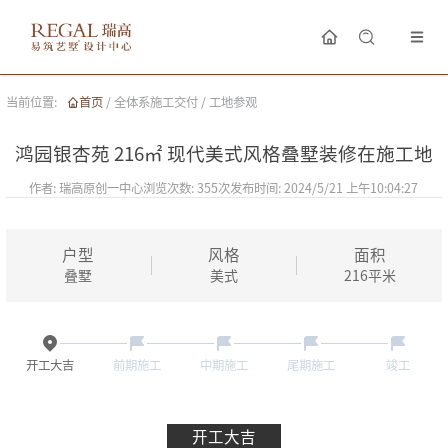
当前位置:
首页
/
全体系施工交付
/
工地参观
鸿园银杏苑 216㎡ 现代美式风格叠墅装修在施工地
作者:
瑞高原创一中心
浏览次数:
355
次
发布时间:
2024/5/21 上午10:04:27
户型
风格
面积
叠墅
美式
216
平米
开工大吉
前期施工
中期施工
尾期施工
竣工
开工大吉