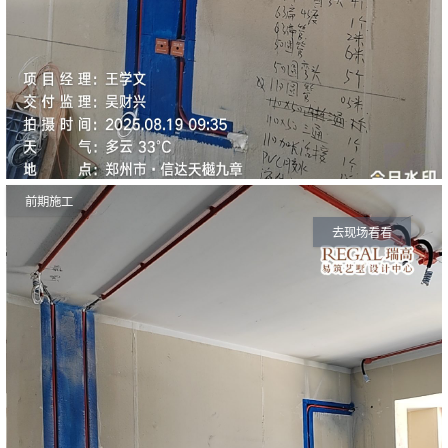
前期施工
去现场看看