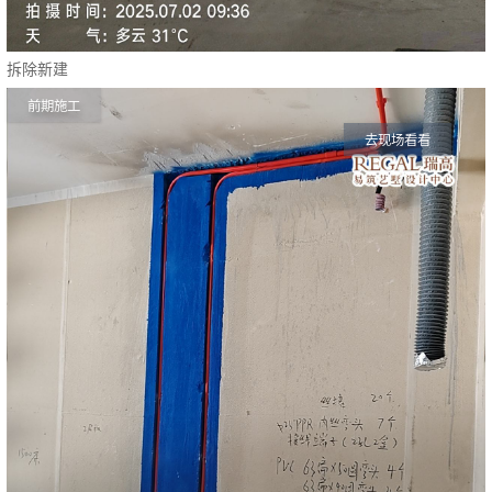
拆除新建
前期施工
去现场看看