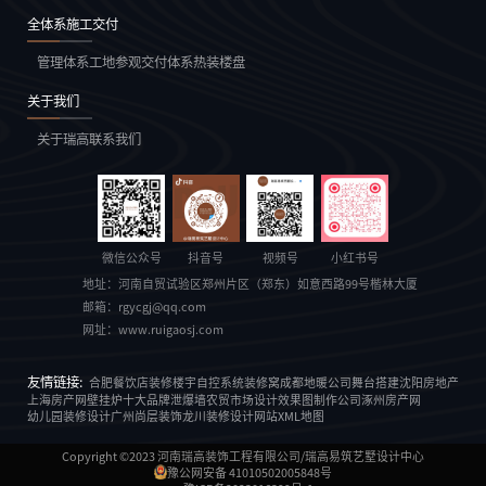
全体系施工交付
管理体系
工地参观
交付体系
热装楼盘
关于我们
关于瑞高
联系我们
微信公众号
抖音号
视频号
小红书号
地址：
河南自贸试验区郑州片区（郑东）如意西路99号楷林大厦
邮箱：
rgycgj@qq.com
网址：
www.ruigaosj.com
友情链接:
合肥餐饮店装修
楼宇自控系统
装修窝
成都地暖公司
舞台搭建
沈阳房地产
上海房产网
壁挂炉十大品牌
泄爆墙
农贸市场设计
效果图制作公司
涿州房产网
幼儿园装修设计
广州尚层装饰
龙川装修设计
网站XML地图
Copyright ©2023
河南瑞高装饰工程有限公司/瑞高易筑艺墅设计中心
豫公网安备 41010502005848号