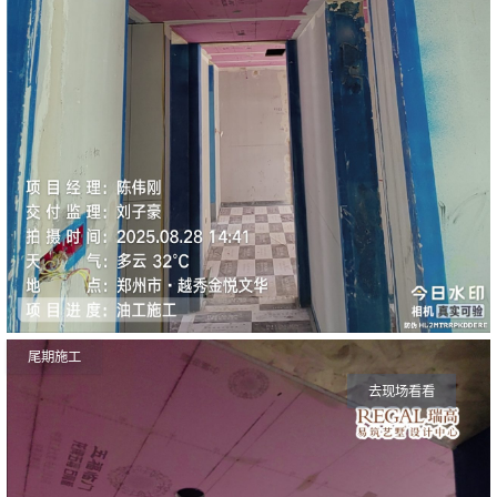
尾期施工
去现场看看