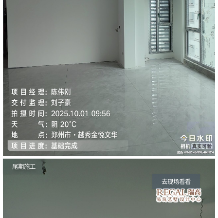
尾期施工
去现场看看