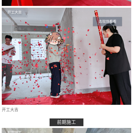
开工大吉
去现场看看
开工大吉
前期施工
前期施工