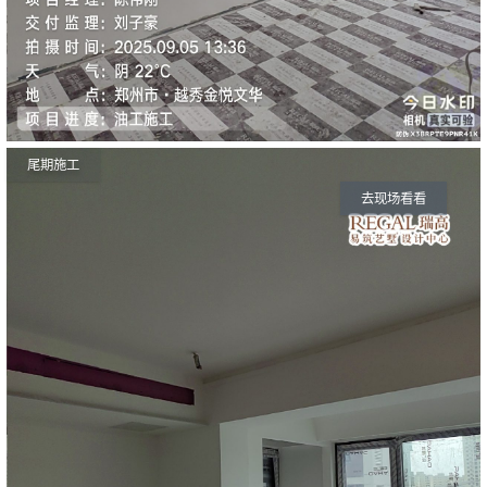
尾期施工
去现场看看