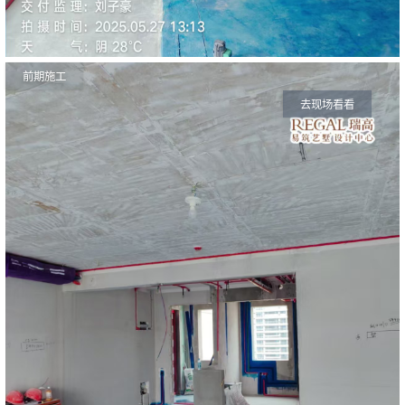
前期施工
去现场看看