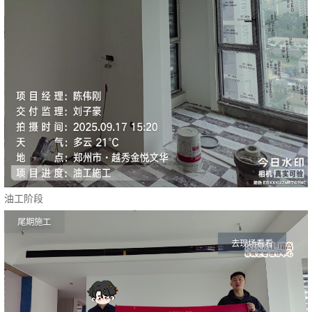
油工阶段
尾期施工
去现场看看