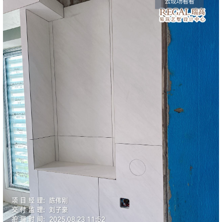
去现场看看