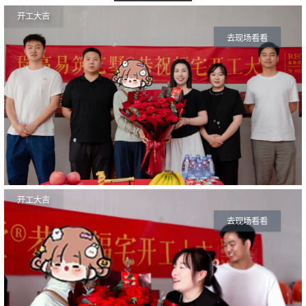
开工大吉
去现场看看
开工大吉
去现场看看