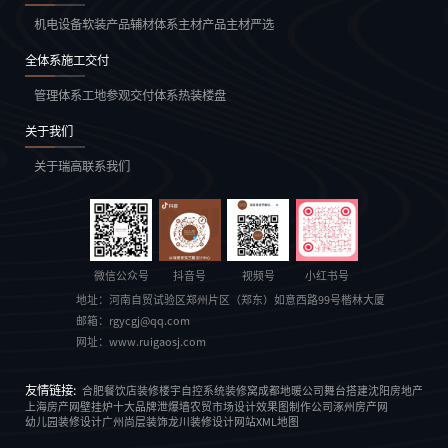
机电设备
软装产品
辅材体系
主材产品
主材严选
全体系施工交付
管理体系
工地参观
交付体系
热装楼盘
关于我们
关于瑞高
联系我们
微信公众号
抖音号
视频号
小红书号
地址：
河南自贸试验区郑州片区（郑东）如意西路99号楷林大厦
邮箱：
rgycgj@qq.com
网址：
www.ruigaosj.com
友情链接:
合肥餐饮店装修
楼宇自控系统
装修窝
成都地暖公司
舞台搭建
沈阳房地产
上海房产网
壁挂炉十大品牌
泄爆墙
农贸市场设计
效果图制作公司
涿州房产网
幼儿园装修设计
广州尚层装饰
龙川装修设计
网站XML地图