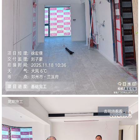
尾期施工
去现场看看