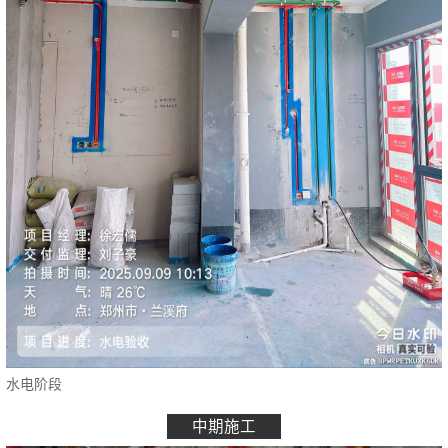
水电阶段
中期施工