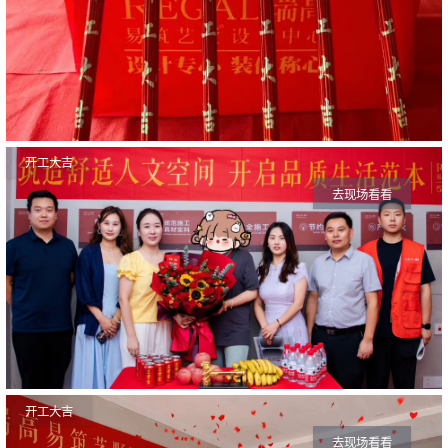
开工大吉
去现场看看
开工大吉
去现场看看