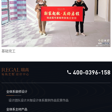
基础完工
400-0396-158
全体系装修设计
设计团队
设计大咖
设计体系
案例作品
实景作品
全体系主材产品