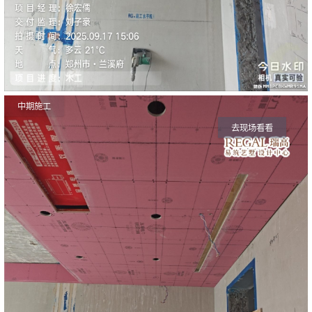
中期施工
去现场看看