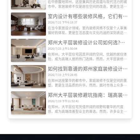
在中原腹地郑州，这座兼具历史底蕴与现代活力的城
市中，家居装修不仅是居住空间的改造，更是生活品
质的升级。随着人们对居住环境要求的提升，如何选
室内设计有哪些装修风格，它们有什么特色
择一家既能满足个性化需求，又能提供专业服务的装
修公司，成为许多业主关注的焦点。在众多装饰公司
2026/7/21 下午6:18:37
中，河南瑞高装饰凭借其独特的设计理念、精湛的施
在当今家居设计领域，室内装修风格不仅是个人审美
工工艺和贴心的服务体系，逐渐在郑州装修市场占据
偏好的体现，更是生活态度与文化内涵的深刻表达。
一席之地。本文将深入剖析瑞高装饰的核心竞争力，
随着全球化进程的加速与艺术思潮的交融，室内设计
并探讨其如何通过创新与品质赢得客户信赖。
郑州大平层装修设计公司如何选?瑞高装饰告诉您把握这5大要点
风格呈现出前所未有的丰富性与创新性。从古典到现
代，从东方到西方，每一种风格都承载着独特的历史
2026/7/23 上午1:50:04
记忆与美学价值，为居住空间注入灵魂与温度。目前
在郑州，大平层住宅因其开阔的空间、优越的居住体
室内装修有哪些设计风格呢？
验，成为高端人居的热门选择。然而，大平层装修对
设计能力、施工工艺和资源整合要求极高，如何选择
如何找到靠谱的郑州家庭装修设计公司?瑞高装饰揭秘专业选择指南
一家专业且靠谱的装修公司?郑州瑞高装饰为您梳理关
键选择标准。
2026/7/19 上午5:28:45
在郑州这座繁华的都市中，家庭装修不仅是空间的重
塑，更是生活品质的升华。然而，面对市场上众多装
修公司，如何筛选出既专业又值得信赖的合作伙伴?本
郑州大平层装修避坑指南：瑞高装饰教你绕开6大鸡肋设计‌
文以郑州知名品牌瑞高装饰为例，结合行业经验，为
您提供一份实用的选择指南。
2026/7/19 下午11:52:41
在郑州，大平层住宅凭借开阔的视野和奢华的尺度
感，成为高端改善型业主的首选。然而，许多业主在
装修时盲目追求网红设计，入住后才发现华而不实。
作为深耕郑州家装市场15年的本土品牌，‌瑞高装饰‌结
合上千套大平层实景案例，总结出这些必须避开
的“智商税”设计，助你精准避坑。