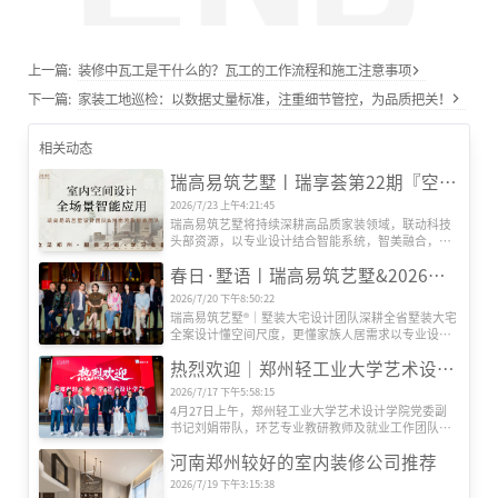
上一篇:
装修中瓦工是干什么的？瓦工的工作流程和施工注意事项
下一篇:
家装工地巡检：以数据丈量标准，注重细节管控，为品质把关！
相关动态
瑞高易筑艺墅丨瑞享荟第22期『空间智能场景』研发会圆满举办
2026/7/23 上午4:21:45
瑞高易筑艺墅将持续深耕高品质家装领域，联动科技
头部资源，以专业设计结合智能系统，智美融合，打
造适配更多人居需求的全场景智慧生活空间。
春日·墅语丨瑞高易筑艺墅&2026墅装大宅美学设计交流体验会
2026/7/20 下午8:50:22
瑞高易筑艺墅®｜墅装大宅设计团队深耕全省墅装大宅
全案设计懂空间尺度，更懂家族人居需求以专业设计
力量为桥，将空间美学、功能实用与人文情怀深度融
热烈欢迎｜郑州轻工业大学艺术设计学院刘副书记一行莅临瑞高易筑艺墅考察指导
合，为每一位业主定制专属的墅装大宅方案。
2026/7/17 下午5:58:15
4月27日上午，郑州轻工业大学艺术设计学院党委副
书记刘娟带队，环艺专业教研教师及就业工作团队一
行莅临瑞高易筑艺墅参观交流。瑞高战略投资顾问余
河南郑州较好的室内装修公司推荐
炬斌、郑州轻工业大学优秀毕业生代表、瑞高艺墅高
级主任设计师邵天鹏热情接待并陪同座谈。
2026/7/19 下午3:15:38