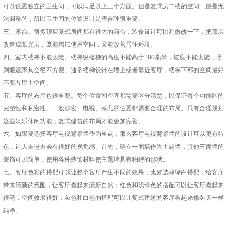
可以设置独立的卫生间，可以满足以上三个方面。但是复式房二楼的空间一般是无
法调整的，所以卫生间的位置设计是否合理很重要。
三、露台。很多顶层复式房间都有很大的露台，装修设计可以稍微改一下，把顶层
改造成阳光房，既能增加使用空间，又能改善居住环境。
四、室内楼梯不能太陡。楼梯级楼梯的高度不能高于180毫米，坡度不能太陡，否
则搬运家具会很不方便。通常楼梯设计在墙上或者靠近客厅，楼梯下部的空间最好
不要占用主空间。
五、客厅的布局也很重要。每个位置和空间都需要区分清楚，以保证每个功能区的
完整性和私密性。一般沙发、电视、茶几的位置都需要合理的布局。只有合理规划
这些娱乐休闲功能，复式建筑的布局才能更加完善。
六、如果要选择客厅电视背景墙作为重点，那么客厅电视背景墙的设计可以更有特
色，让人走进去会有很好的视觉感。首先，确立一面墙作为主题墙，其他三面墙的
装饰可以简单，使用各种装饰材料使主题墙具有独特的形状。
七、客厅色彩的搭配可以让整个客厅产生不同的效果，比如选择绿白搭配，给客厅
带来清新的氛围，让客厅看起来清新自然；红色和浅绿色的搭配可以让客厅看起来
很亮，空间效果很好；灰色和白色的搭配可以让复式建筑的客厅看起来像冬天一样
纯净。