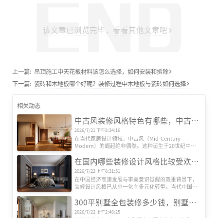
该文章已浏览完毕，看看其他文章吧
上一篇:
吊顶施工中天花板材料该怎么选择，如何安装和拆除
下一篇:
瓷砖和木地板哪个好呢？装修过程中木地板与瓷砖如何选择
相关动态
中古风装修风格特色有哪些，中古风装修设计效果图
2026/7/21 下午8:34:16
在当代家居设计领域，中古风（Mid-Century 
Modern）的崛起绝非偶然。这种诞生于20世纪中叶
的欧美设计风格，历经半个多世纪的时空沉淀，正在
在国内哪些装修设计风格比较受欢迎？
全球范围内引发新一轮审美革命。其独特魅力源于对
功能主义的极致追求、对复古情怀的现代转译，以及
2026/7/22 上午8:31:51
对人文精神的深度诠释，形成了一套完整的美学体
在中国经济高速发展与审美意识觉醒的双重背景下，
系。
装修设计风格已从单一化向多元化转型。当代中国家
庭对居住空间的需求，早已超越遮风避雨的基础功
300平别墅全包装修多少钱，别墅全包装修公司推荐
能，转而追求空间美学、文化表达与生活方式的深度
契合。本文基于权威机构发布的市场数据及行业观
2026/7/22 上午2:46:25
察，系统梳理当前国内六大主流装修设计风格及其核