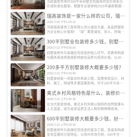
当前装修市场对300平米别墅全包服务的定价体系已
心特征，揭示其流行背后的社会文化动因。
形成标准化框架。根据专业装修网2025年最新数据，
全包装修单价区间为800-2000元/平方米，总价区间跨
瑞高装饰是一家什么样的公司，瑞高装饰怎么样？
度达24万至60万元以上。这种价格差异主要源于三大
核心要素：装修档次、材料配置及智能化程度。
2026/7/20 下午1:03:23
河南瑞高装饰工程有限公司以诚信为基、高品质服务
为企业核心价值观！“瑞”寓意诚信、信义，持瑞玉
以示信，以玉为信；“高”代表高端、高性价比、更
300平别墅全包装修多少钱，别墅装修公司推荐
是追求更高美好生活品质的过程！
2026/7/22 下午9:50:50
别墅装修作为高端住宅改造的核心环节，其费用构成
与服务商选择直接影响居住品质与投资价值。以300
平方米别墅为例，全包装修成本受设计、材料、施
200多平方别墅装修大概要多少钱？
工、设备等多维度因素影响，而专业装修公司的系统
化服务则是实现预算可控与效果落地的关键。本文将
2026/7/22 下午4:55:48
深度解析全包装修成本结构，并重点推荐瑞高装饰的
别墅装修是一项复杂的系统工程，其费用受设计、材
服务优势。
料、施工、地域等多重因素影响。对于200平方米左
右的别墅而言，装修总成本可能从数十万元到数百万
美式乡村风格特色是什么，装修价格贵吗？
元不等。本文将从专业角度出发，系统解析装修费用
的构成逻辑，帮助业主建立科学的预算框架。
2026/7/22 上午2:45:38
在当代家居领域，美式乡村风格以独特的自然叙事与
人文温度，成为追求品质生活人群的精神栖息地。这
种风格并非简单堆砌田园元素，而是通过空间语言构
600平别墅装修大概要多少钱，好的别墅装修公司推荐
建人与自然的深度对话，其价值体现在设计哲学与实
用主义的双重维度。
2026/7/22 上午9:59:38
别墅装修作为高端住宅改造的复杂工程，其成本构成
呈现显著的分层特征。以郑州市场为例，600平方米