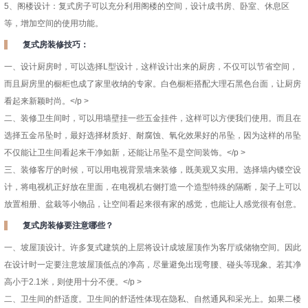
5、阁楼设计：复式房子可以充分利用阁楼的空间，设计成书房、卧室、休息区
等，增加空间的使用功能。
复式房装修技巧：
一、设计厨房时，可以选择L型设计，这样设计出来的厨房，不仅可以节省空间，
而且厨房里的橱柜也成了家里收纳的专家。白色橱柜搭配大理石黑色台面，让厨房
看起来新颖时尚。</p >
二、装修卫生间时，可以用墙壁挂一些五金挂件，这样可以方便我们使用。而且在
选择五金吊坠时，最好选择材质好、耐腐蚀、氧化效果好的吊坠，因为这样的吊坠
不仅能让卫生间看起来干净如新，还能让吊坠不是空间装饰。</p >
三、装修客厅的时候，可以用电视背景墙来装修，既美观又实用。选择墙内镂空设
计，将电视机正好放在里面，在电视机右侧打造一个造型特殊的隔断，架子上可以
放置相册、盆栽等小物品，让空间看起来很有家的感觉，也能让人感觉很有创意。
复式房装修要注意哪些？
一、坡屋顶设计。许多复式建筑的上层将设计成坡屋顶作为客厅或储物空间。因此
在设计时一定要注意坡屋顶低点的净高，尽量避免出现弯腰、碰头等现象。若其净
高小于2.1米，则使用十分不便。</p >
二、卫生间的舒适度。卫生间的舒适性体现在隐私、自然通风和采光上。如果二楼