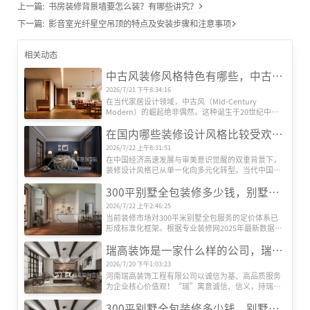
上一篇:
书房装修背景墙要怎么装？有哪些讲究？
下一篇:
影音室光纤星空吊顶的特点及安装步骤和注意事项
相关动态
中古风装修风格特色有哪些，中古风装修设计效果图
2026/7/21 下午8:34:16
在当代家居设计领域，中古风（Mid-Century 
Modern）的崛起绝非偶然。这种诞生于20世纪中叶
的欧美设计风格，历经半个多世纪的时空沉淀，正在
在国内哪些装修设计风格比较受欢迎？
全球范围内引发新一轮审美革命。其独特魅力源于对
功能主义的极致追求、对复古情怀的现代转译，以及
2026/7/22 上午8:31:51
对人文精神的深度诠释，形成了一套完整的美学体
在中国经济高速发展与审美意识觉醒的双重背景下，
系。
装修设计风格已从单一化向多元化转型。当代中国家
庭对居住空间的需求，早已超越遮风避雨的基础功
300平别墅全包装修多少钱，别墅全包装修公司推荐
能，转而追求空间美学、文化表达与生活方式的深度
契合。本文基于权威机构发布的市场数据及行业观
2026/7/22 上午2:46:25
察，系统梳理当前国内六大主流装修设计风格及其核
当前装修市场对300平米别墅全包服务的定价体系已
心特征，揭示其流行背后的社会文化动因。
形成标准化框架。根据专业装修网2025年最新数据，
全包装修单价区间为800-2000元/平方米，总价区间跨
瑞高装饰是一家什么样的公司，瑞高装饰怎么样？
度达24万至60万元以上。这种价格差异主要源于三大
核心要素：装修档次、材料配置及智能化程度。
2026/7/20 下午1:03:23
河南瑞高装饰工程有限公司以诚信为基、高品质服务
为企业核心价值观！“瑞”寓意诚信、信义，持瑞玉
以示信，以玉为信；“高”代表高端、高性价比、更
300平别墅全包装修多少钱，别墅装修公司推荐
是追求更高美好生活品质的过程！