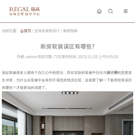
当前位置:
首页
/
全体系装修设计
/
装修指南
新房软装误区有哪些?
作者:
admin
浏览次数:
73
次
发布时间:
2023/11/20 上午9:05:20
谈起装修很多人都有个自己心中的想法，而在实际的装修中往往与
设计师
的意图发
生冲突，为什么在装修中会有些不满意的情况出现，这就要了解一下新房软装误区
有哪些？才能更加的清楚了。