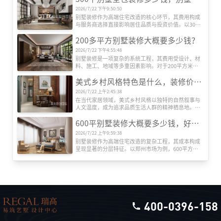
2026/7/22 下午9:50:50
别墅装修作为高端住宅改造的核心环节，其费用构成
与服务商选择直接影响居住品质与投资价值。以300
平方米别墅为例，全包装修成本受设计、材料、施
200多平方别墅装修大概要多少钱？
工、设备等多维度因素影响，而专业装修公司的系统
化服务则是实现预算可控与效果落地的关键。本文将
2026/7/22 下午4:55:48
深度解析全包装修成本结构，并重点推荐瑞高装饰的
别墅装修是一项复杂的系统工程，其费用受设计、材
服务优势。
料、施工、地域等多重因素影响。对于200平方米左
右的别墅而言，装修总成本可能从数十万元到数百万
美式乡村风格特色是什么，装修价格贵吗？
元不等。本文将从专业角度出发，系统解析装修费用
的构成逻辑，帮助业主建立科学的预算框架。
2026/7/22 上午2:45:38
在当代家居领域，美式乡村风格以独特的自然叙事与
人文温度，成为追求品质生活人群的精神栖息地。这
种风格并非简单堆砌田园元素，而是通过空间语言构
600平别墅装修大概要多少钱，好的别墅装修公司推荐
建人与自然的深度对话，其价值体现在设计哲学与实
用主义的双重维度。
2026/7/22 上午9:59:38
别墅装修作为高端住宅改造的复杂工程，其成本构成
呈现显著的分层特征。以郑州市场为例，600平方米
别墅全包装修报价区间可达120万至360万元，单价跨
度从每平方米2000元至6000元不等。这种价格差异源
于装修工程的系统性构成，需从设计、施工、材料、
设备、软装五大维度展开解析。
400-0396-158