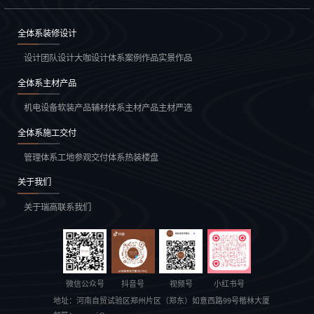
全体系装修设计
设计团队
设计大咖
设计体系
案例作品
实景作品
全体系主材产品
机电设备
软装产品
辅材体系
主材产品
主材严选
全体系施工交付
管理体系
工地参观
交付体系
热装楼盘
关于我们
关于瑞高
联系我们
微信公众号
抖音号
视频号
小红书号
地址：
河南自贸试验区郑州片区（郑东）如意西路99号楷林大厦