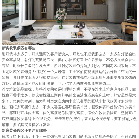
新房软装误区有哪些
射灯装得太多了，灯火迷离的客厅是诱人，可是也不必装那么多，太多射灯是会出
安全事故哒。射灯的瓦数是不大，但在小体积灯罩上许多聚热，不必多久就会发生
高温，时刻长了极易引发火灾，所以射灯装置仍是能少则少。不固定区域装饰，不
固定区域的装饰是人们犯的一个大过错，由于它们使视线搬运然后分裂了空间的一
致感，并且走在上面人很极易跌倒。在买装饰前先在地板上用尺放出要放置装饰的
方位。装饰应该和沙发组衔接在一同。把坐具的前脚都放在装饰上。
沙发堆满织品靠枕，坚持沙发的极易打理的外观，不要在沙发上堆砌许多织品，靠
枕也不需求太多，假设靠枕阻止到你舒畅的坐在沙发或躺在床上时，那它显然是太
多了。把你的时刻，精力和财力放在房间中应该着墨的区域来替代购买许多的靠
枕。画框太高摆件太多，不少人喜爱在客厅摆美术品，假设你要昂首赏识你的美术
品，那证明它挂的太高。佳的高度是你眼睛的高度，假设在沙发后挂画，坚持画框
底部间隔沙发靠背上沿15公分。至于客厅的摆件，要么放个展示架，要不就减少点
铺排，多了其实显得客厅复杂。
新房装修误区还要注意哪些
线管没留下图纸，不少人一装饰完就以为装饰用的图纸没啥用给全扔了，但什么图