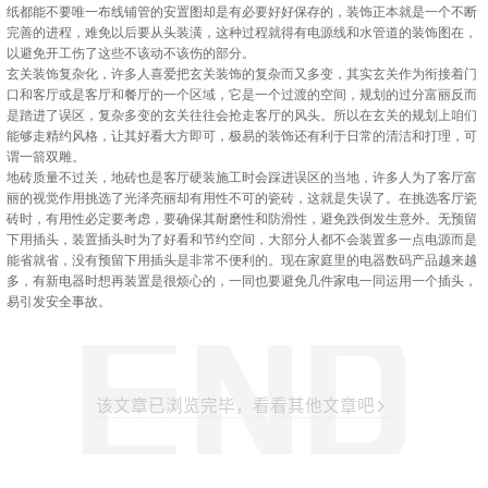
纸都能不要唯一布线铺管的安置图却是有必要好好保存的，装饰正本就是一个不断
完善的进程，难免以后要从头装潢，这种过程就得有电源线和水管道的装饰图在，
以避免开工伤了这些不该动不该伤的部分。
玄关装饰复杂化，许多人喜爱把玄关装饰的复杂而又多变，其实玄关作为衔接着门
口和客厅或是客厅和餐厅的一个区域，它是一个过渡的空间，规划的过分富丽反而
是踏进了误区，复杂多变的玄关往往会抢走客厅的风头。所以在玄关的规划上咱们
能够走精约风格，让其好看大方即可，极易的装饰还有利于日常的清洁和打理，可
谓一箭双雕。
地砖质量不过关，地砖也是客厅硬装施工时会踩进误区的当地，许多人为了客厅富
丽的视觉作用挑选了光泽亮丽却有用性不可的瓷砖，这就是失误了。在挑选客厅瓷
砖时，有用性必定要考虑，要确保其耐磨性和防滑性，避免跌倒发生意外。无预留
下用插头，装置插头时为了好看和节约空间，大部分人都不会装置多一点电源而是
能省就省，没有预留下用插头是非常不便利的。现在家庭里的电器数码产品越来越
多，有新电器时想再装置是很烦心的，一同也要避免几件家电一同运用一个插头，
易引发安全事故。
该文章已浏览完毕，看看其他文章吧