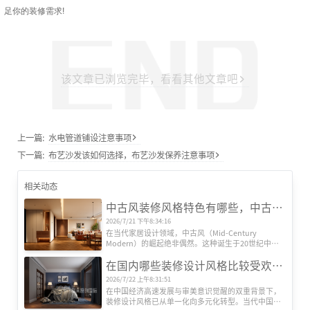
足你的装修需求!
该文章已浏览完毕，看看其他文章吧
上一篇:
水电管道铺设注意事项
下一篇:
布艺沙发该如何选择，布艺沙发保养注意事项
相关动态
中古风装修风格特色有哪些，中古风装修设计效果图
2026/7/21 下午8:34:16
在当代家居设计领域，中古风（Mid-Century 
Modern）的崛起绝非偶然。这种诞生于20世纪中叶
的欧美设计风格，历经半个多世纪的时空沉淀，正在
在国内哪些装修设计风格比较受欢迎？
全球范围内引发新一轮审美革命。其独特魅力源于对
功能主义的极致追求、对复古情怀的现代转译，以及
2026/7/22 上午8:31:51
对人文精神的深度诠释，形成了一套完整的美学体
在中国经济高速发展与审美意识觉醒的双重背景下，
系。
装修设计风格已从单一化向多元化转型。当代中国家