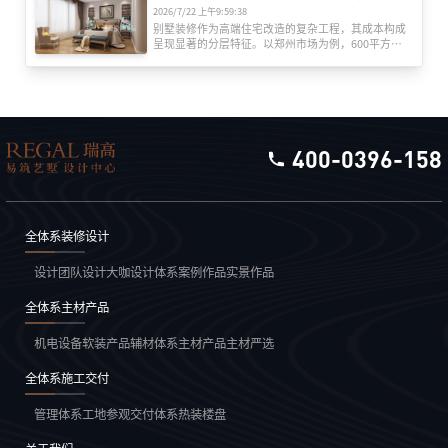
用主义的双重维度。
2026/7/22 上午9:59:38
别墅装修作为高端住宅改造的复杂工程，其成本构成
呈现显著的分层特征。以郑州市场为例，600平方米
别墅全包装修报价区间可达120万至360万元，单价跨
度从每平方米2000元至6000元不等。这种价格差异源
于装修工程的系统性构成，需从设计、施工、材料、
设备、软装五大维度展开解析。
400-0396-158
全体系装修设计
设计团队
设计大咖
设计体系
案例作品
实景作品
全体系主材产品
机电设备
软装产品
辅材体系
主材产品
主材严选
全体系施工交付
管理体系
工地参观
交付体系
热装楼盘