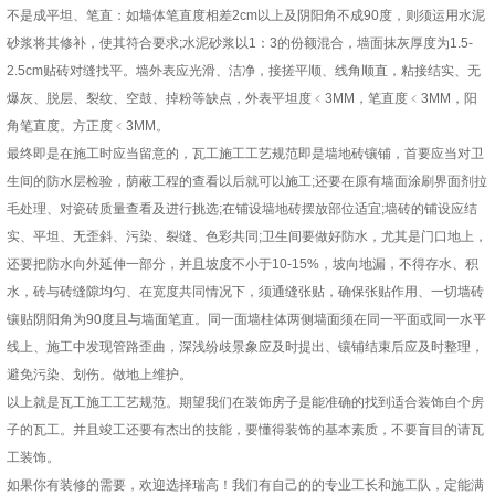
不是成平坦、笔直：如墙体笔直度相差2cm以上及阴阳角不成90度，则须运用水泥
砂浆将其修补，使其符合要求;水泥砂浆以1：3的份额混合，墙面抹灰厚度为1.5-
2.5cm贴砖对缝找平。墙外表应光滑、洁净，接搓平顺、线角顺直，粘接结实、无
爆灰、脱层、裂纹、空鼓、掉粉等缺点，外表平坦度﹤3MM，笔直度﹤3MM，阳
角笔直度。方正度﹤3MM。
最终即是在施工时应当留意的，瓦工施工工艺规范即是墙地砖镶铺，首要应当对卫
生间的防水层检验，荫蔽工程的查看以后就可以施工;还要在原有墙面涂刷界面剂拉
毛处理、对瓷砖质量查看及进行挑选;在铺设墙地砖摆放部位适宜;墙砖的铺设应结
实、平坦、无歪斜、污染、裂缝、色彩共同;卫生间要做好防水，尤其是门口地上，
还要把防水向外延伸一部分，并且坡度不小于10-15%，坡向地漏，不得存水、积
水，砖与砖缝隙均匀、在宽度共同情况下，须通缝张贴，确保张贴作用、一切墙砖
镶贴阴阳角为90度且与墙面笔直。同一面墙柱体两侧墙面须在同一平面或同一水平
线上、施工中发现管路歪曲，深浅纷歧景象应及时提出、镶铺结束后应及时整理，
避免污染、划伤。做地上维护。
以上就是瓦工施工工艺规范。期望我们在装饰房子是能准确的找到适合装饰自个房
子的瓦工。并且竣工还要有杰出的技能，要懂得装饰的基本素质，不要盲目的请瓦
工装饰。
如果你有装修的需要，欢迎选择瑞高！我们有自己的的专业工长和施工队，定能满