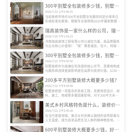
庭对居住空间的需求，早已超越遮风避雨的基础功
300平别墅全包装修多少钱，别墅全包装修公司推荐
能，转而追求空间美学、文化表达与生活方式的深度
契合。本文基于权威机构发布的市场数据及行业观
2026/7/22 上午2:46:25
察，系统梳理当前国内六大主流装修设计风格及其核
当前装修市场对300平米别墅全包服务的定价体系已
心特征，揭示其流行背后的社会文化动因。
形成标准化框架。根据专业装修网2025年最新数据，
全包装修单价区间为800-2000元/平方米，总价区间跨
瑞高装饰是一家什么样的公司，瑞高装饰怎么样？
度达24万至60万元以上。这种价格差异主要源于三大
核心要素：装修档次、材料配置及智能化程度。
2026/7/20 下午1:03:23
河南瑞高装饰工程有限公司以诚信为基、高品质服务
为企业核心价值观！“瑞”寓意诚信、信义，持瑞玉
以示信，以玉为信；“高”代表高端、高性价比、更
300平别墅全包装修多少钱，别墅装修公司推荐
是追求更高美好生活品质的过程！
2026/7/22 下午9:50:50
别墅装修作为高端住宅改造的核心环节，其费用构成
与服务商选择直接影响居住品质与投资价值。以300
平方米别墅为例，全包装修成本受设计、材料、施
200多平方别墅装修大概要多少钱？
工、设备等多维度因素影响，而专业装修公司的系统
化服务则是实现预算可控与效果落地的关键。本文将
2026/7/22 下午4:55:48
深度解析全包装修成本结构，并重点推荐瑞高装饰的
别墅装修是一项复杂的系统工程，其费用受设计、材
服务优势。
料、施工、地域等多重因素影响。对于200平方米左
右的别墅而言，装修总成本可能从数十万元到数百万
美式乡村风格特色是什么，装修价格贵吗？
元不等。本文将从专业角度出发，系统解析装修费用
的构成逻辑，帮助业主建立科学的预算框架。
2026/7/22 上午2:45:38
在当代家居领域，美式乡村风格以独特的自然叙事与
人文温度，成为追求品质生活人群的精神栖息地。这
种风格并非简单堆砌田园元素，而是通过空间语言构
600平别墅装修大概要多少钱，好的别墅装修公司推荐
建人与自然的深度对话，其价值体现在设计哲学与实