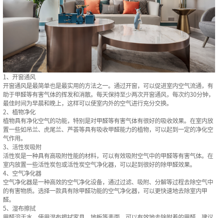
1、开窗通风
开窗通风是最简单也是最实用的方法之一。通过开窗，可以促进室内空气流通，有
助于甲醛等有害气体的挥发和消散。每天保持至少两次开窗通风，每次约30分钟，
最佳时间为早晨和晚上，这样可以使室内外的空气进行充分交换。
2、植物净化
植物具有净化空气的功能，特别是对甲醛等有害气体有很好的吸收效果。在室内放
置一些如吊兰、虎尾兰、芦荟等具有吸收甲醛能力的植物，可以起到一定的净化空
气作用。
3、活性炭吸附
活性炭是一种具有高吸附性能的材料，可以有效吸附空气中的甲醛等有害气体。在
室内放置一些活性炭包或活性炭空气净化器，可以起到很好的除甲醛效果。
4、空气净化器
空气净化器是一种高效的空气净化设备，通过过滤、吸附、分解等过程去除空气中
的有害物质。选择一款具有除甲醛功能的空气净化器，可以更快速地去除室内甲
醛。
5、湿布擦拭
甲醛溶于水，使用湿布擦拭家具、地板等表面，可以有效地去除附着的甲醛。建议