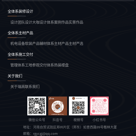
全体系装修设计
设计团队
设计大咖
设计体系
案例作品
实景作品
全体系主材产品
机电设备
软装产品
辅材体系
主材产品
主材严选
全体系施工交付
管理体系
工地参观
交付体系
热装楼盘
关于我们
关于瑞高
联系我们
微信公众号
抖音号
视频号
小红书号
地址：
河南自贸试验区郑州片区（郑东）如意西路99号楷林大厦
邮箱：
rgycgj@qq.com