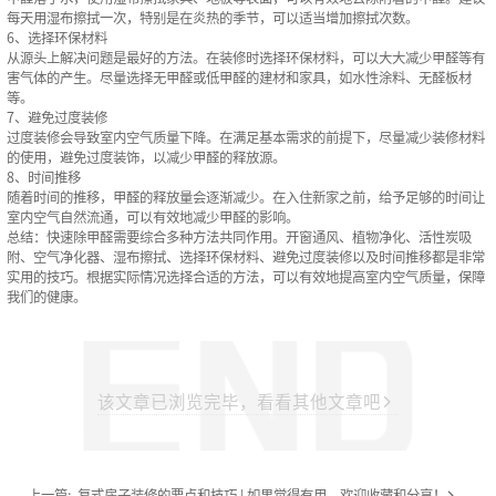
每天用湿布擦拭一次，特别是在炎热的季节，可以适当增加擦拭次数。
6、选择环保材料
从源头上解决问题是最好的方法。在装修时选择环保材料，可以大大减少甲醛等有
害气体的产生。尽量选择无甲醛或低甲醛的建材和家具，如水性涂料、无醛板材
等。
7、避免过度装修
过度装修会导致室内空气质量下降。在满足基本需求的前提下，尽量减少装修材料
的使用，避免过度装饰，以减少甲醛的释放源。
8、时间推移
随着时间的推移，甲醛的释放量会逐渐减少。在入住新家之前，给予足够的时间让
室内空气自然流通，可以有效地减少甲醛的影响。
总结：快速除甲醛需要综合多种方法共同作用。开窗通风、植物净化、活性炭吸
附、空气净化器、湿布擦拭、选择环保材料、避免过度装修以及时间推移都是非常
实用的技巧。根据实际情况选择合适的方法，可以有效地提高室内空气质量，保障
我们的健康。
该文章已浏览完毕，看看其他文章吧
上一篇:
复式房子装修的要点和技巧 | 如果觉得有用，欢迎收藏和分享！