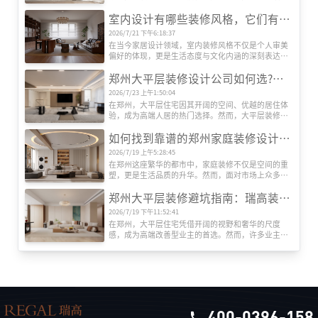
质的升级。随着人们对居住环境要求的提升，如何选
室内设计有哪些装修风格，它们有什么特色
择一家既能满足个性化需求，又能提供专业服务的装
修公司，成为许多业主关注的焦点。在众多装饰公司
2026/7/21 下午6:18:37
中，河南瑞高装饰凭借其独特的设计理念、精湛的施
在当今家居设计领域，室内装修风格不仅是个人审美
工工艺和贴心的服务体系，逐渐在郑州装修市场占据
偏好的体现，更是生活态度与文化内涵的深刻表达。
一席之地。本文将深入剖析瑞高装饰的核心竞争力，
随着全球化进程的加速与艺术思潮的交融，室内设计
并探讨其如何通过创新与品质赢得客户信赖。
郑州大平层装修设计公司如何选?瑞高装饰告诉您把握这5大要点
风格呈现出前所未有的丰富性与创新性。从古典到现
代，从东方到西方，每一种风格都承载着独特的历史
2026/7/23 上午1:50:04
记忆与美学价值，为居住空间注入灵魂与温度。目前
在郑州，大平层住宅因其开阔的空间、优越的居住体
室内装修有哪些设计风格呢？
验，成为高端人居的热门选择。然而，大平层装修对
设计能力、施工工艺和资源整合要求极高，如何选择
如何找到靠谱的郑州家庭装修设计公司?瑞高装饰揭秘专业选择指南
一家专业且靠谱的装修公司?郑州瑞高装饰为您梳理关
键选择标准。
2026/7/19 上午5:28:45
在郑州这座繁华的都市中，家庭装修不仅是空间的重
塑，更是生活品质的升华。然而，面对市场上众多装
修公司，如何筛选出既专业又值得信赖的合作伙伴?本
郑州大平层装修避坑指南：瑞高装饰教你绕开6大鸡肋设计‌
文以郑州知名品牌瑞高装饰为例，结合行业经验，为
您提供一份实用的选择指南。
2026/7/19 下午11:52:41
在郑州，大平层住宅凭借开阔的视野和奢华的尺度
感，成为高端改善型业主的首选。然而，许多业主在
装修时盲目追求网红设计，入住后才发现华而不实。
作为深耕郑州家装市场15年的本土品牌，‌瑞高装饰‌结
合上千套大平层实景案例，总结出这些必须避开
的“智商税”设计，助你精准避坑。
400-0396-158