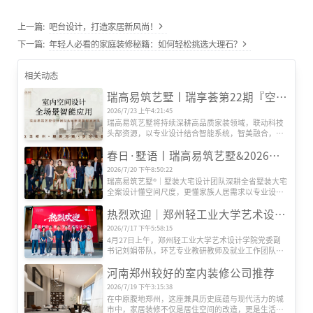
上一篇:
吧台设计，打造家居新风尚！
下一篇:
年轻人必看的家庭装修秘籍：如何轻松挑选大理石？
相关动态
瑞高易筑艺墅丨瑞享荟第22期『空间智能场景』研发会圆满举办
2026/7/23 上午4:21:45
瑞高易筑艺墅将持续深耕高品质家装领域，联动科技
头部资源，以专业设计结合智能系统，智美融合，打
造适配更多人居需求的全场景智慧生活空间。
春日·墅语丨瑞高易筑艺墅&2026墅装大宅美学设计交流体验会
2026/7/20 下午8:50:22
瑞高易筑艺墅®｜墅装大宅设计团队深耕全省墅装大宅
全案设计懂空间尺度，更懂家族人居需求以专业设计
力量为桥，将空间美学、功能实用与人文情怀深度融
热烈欢迎｜郑州轻工业大学艺术设计学院刘副书记一行莅临瑞高易筑艺墅考察指导
合，为每一位业主定制专属的墅装大宅方案。
2026/7/17 下午5:58:15
4月27日上午，郑州轻工业大学艺术设计学院党委副
书记刘娟带队，环艺专业教研教师及就业工作团队一
行莅临瑞高易筑艺墅参观交流。瑞高战略投资顾问余
河南郑州较好的室内装修公司推荐
炬斌、郑州轻工业大学优秀毕业生代表、瑞高艺墅高
级主任设计师邵天鹏热情接待并陪同座谈。
2026/7/19 下午3:15:38
在中原腹地郑州，这座兼具历史底蕴与现代活力的城
市中，家居装修不仅是居住空间的改造，更是生活品