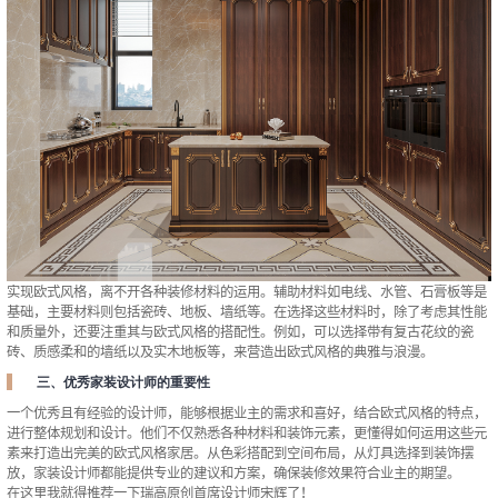
实现欧式风格，离不开各种装修材料的运用。辅助材料如电线、水管、石膏板等是
基础，主要材料则包括瓷砖、地板、墙纸等。在选择这些材料时，除了考虑其性能
和质量外，还要注重其与欧式风格的搭配性。例如，可以选择带有复古花纹的瓷
砖、质感柔和的墙纸以及实木地板等，来营造出欧式风格的典雅与浪漫。
三、优秀家装设计师的重要性
一个优秀且有经验的设计师，能够根据业主的需求和喜好，结合欧式风格的特点，
进行整体规划和设计。他们不仅熟悉各种材料和装饰元素，更懂得如何运用这些元
素来打造出完美的欧式风格家居。从色彩搭配到空间布局，从灯具选择到装饰摆
放，
家装设计师
都能提供专业的建议和方案，确保装修效果符合业主的期望。
在这里我就得推荐一下瑞高原创首席设计师
宋辉
了！