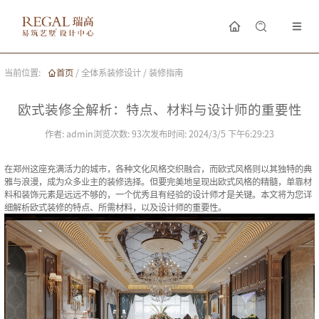
当前位置:
首页
/
全体系装修设计
/
装修指南
欧式装修全解析：特点、材料与设计师的重要性
作者:
admin
浏览次数:
93
次
发布时间:
2024/3/5 下午6:29:23
在郑州这座充满活力的城市，各种文化风格交织融合，而欧式风格则以其独特的典
雅与浪漫，成为众多业主的装修选择。但要完美地呈现出欧式风格的精髓，单靠材
料和装饰元素是远远不够的，一个优秀且有经验的设计师才是关键。本文将为您详
细解析欧式装修的特点、所需材料，以及设计师的重要性。