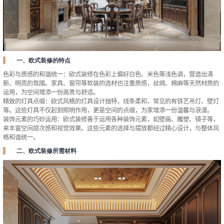
一、欧式装修的特点
色彩与质感的和谐统一：欧式装修在色彩上偏好白色、米色等浅色调，营造出清
新、明亮的氛围。家具、窗帘等软装的选材也注重质感，丝绸、棉麻等天然材质的
运用，为空间增添一份高贵与舒适。
精致的灯具点缀：欧式风格的灯具设计独特，线条柔和，常见的有铁艺吊灯、壁灯
等。这些灯具不仅起到照明作用，更是空间的点缀，为家增添一份温馨与浪漫。
装饰元素的巧妙运用：欧式装修善于运用各种装饰元素，如壁画、雕塑、镜子等，
来丰富空间层次感和视觉效果。这些元素的选择与摆放都经过精心设计，与整体风
格和谐统一。
二、欧式装修所需材料