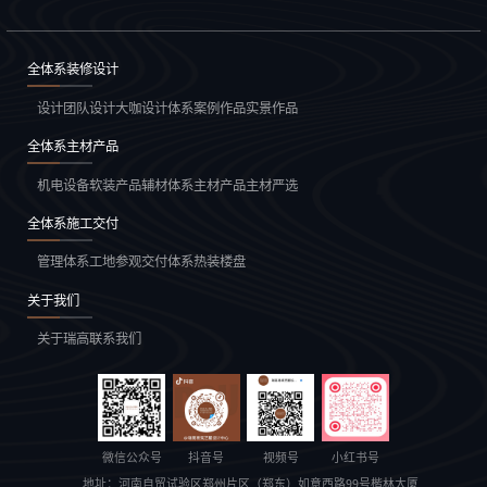
全体系装修设计
设计团队
设计大咖
设计体系
案例作品
实景作品
全体系主材产品
机电设备
软装产品
辅材体系
主材产品
主材严选
全体系施工交付
管理体系
工地参观
交付体系
热装楼盘
关于我们
关于瑞高
联系我们
微信公众号
抖音号
视频号
小红书号
地址：
河南自贸试验区郑州片区（郑东）如意西路99号楷林大厦