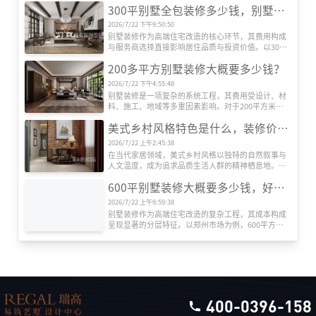
300平别墅全包装修多少钱，别墅装修公司推荐
是追求更高美好生活品质的过程！
2026/7/22 下午9:50:50
别墅装修作为高端住宅改造的核心环节，其费用构成
与服务商选择直接影响居住品质与投资价值。以300
平方米别墅为例，全包装修成本受设计、材料、施
200多平方别墅装修大概要多少钱？
工、设备等多维度因素影响，而专业装修公司的系统
化服务则是实现预算可控与效果落地的关键。本文将
2026/7/22 下午4:55:48
深度解析全包装修成本结构，并重点推荐瑞高装饰的
别墅装修是一项复杂的系统工程，其费用受设计、材
服务优势。
料、施工、地域等多重因素影响。对于200平方米左
右的别墅而言，装修总成本可能从数十万元到数百万
美式乡村风格特色是什么，装修价格贵吗？
元不等。本文将从专业角度出发，系统解析装修费用
的构成逻辑，帮助业主建立科学的预算框架。
2026/7/22 上午2:45:38
在当代家居领域，美式乡村风格以独特的自然叙事与
人文温度，成为追求品质生活人群的精神栖息地。这
种风格并非简单堆砌田园元素，而是通过空间语言构
600平别墅装修大概要多少钱，好的别墅装修公司推荐
建人与自然的深度对话，其价值体现在设计哲学与实
用主义的双重维度。
2026/7/22 上午9:59:38
别墅装修作为高端住宅改造的复杂工程，其成本构成
呈现显著的分层特征。以郑州市场为例，600平方米
别墅全包装修报价区间可达120万至360万元，单价跨
度从每平方米2000元至6000元不等。这种价格差异源
于装修工程的系统性构成，需从设计、施工、材料、
设备、软装五大维度展开解析。
400-0396-158