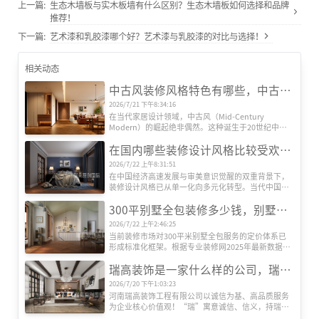
上一篇:
生态木墙板与实木板墙有什么区别？生态木墙板如何选择和品牌
推荐！
下一篇:
艺术漆和乳胶漆哪个好？艺术漆与乳胶漆的对比与选择！
相关动态
中古风装修风格特色有哪些，中古风装修设计效果图
2026/7/21 下午8:34:16
在当代家居设计领域，中古风（Mid-Century 
Modern）的崛起绝非偶然。这种诞生于20世纪中叶
的欧美设计风格，历经半个多世纪的时空沉淀，正在
在国内哪些装修设计风格比较受欢迎？
全球范围内引发新一轮审美革命。其独特魅力源于对
功能主义的极致追求、对复古情怀的现代转译，以及
2026/7/22 上午8:31:51
对人文精神的深度诠释，形成了一套完整的美学体
在中国经济高速发展与审美意识觉醒的双重背景下，
系。
装修设计风格已从单一化向多元化转型。当代中国家
庭对居住空间的需求，早已超越遮风避雨的基础功
300平别墅全包装修多少钱，别墅全包装修公司推荐
能，转而追求空间美学、文化表达与生活方式的深度
契合。本文基于权威机构发布的市场数据及行业观
2026/7/22 上午2:46:25
察，系统梳理当前国内六大主流装修设计风格及其核
当前装修市场对300平米别墅全包服务的定价体系已
心特征，揭示其流行背后的社会文化动因。
形成标准化框架。根据专业装修网2025年最新数据，
全包装修单价区间为800-2000元/平方米，总价区间跨
瑞高装饰是一家什么样的公司，瑞高装饰怎么样？
度达24万至60万元以上。这种价格差异主要源于三大
核心要素：装修档次、材料配置及智能化程度。
2026/7/20 下午1:03:23
河南瑞高装饰工程有限公司以诚信为基、高品质服务
为企业核心价值观！“瑞”寓意诚信、信义，持瑞玉
以示信，以玉为信；“高”代表高端、高性价比、更