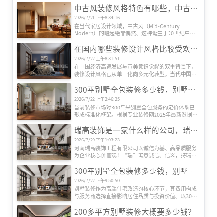
中古风装修风格特色有哪些，中古风装修设计效果图
2026/7/21 下午8:34:16
在当代家居设计领域，中古风（Mid-Century 
Modern）的崛起绝非偶然。这种诞生于20世纪中叶
的欧美设计风格，历经半个多世纪的时空沉淀，正在
在国内哪些装修设计风格比较受欢迎？
全球范围内引发新一轮审美革命。其独特魅力源于对
功能主义的极致追求、对复古情怀的现代转译，以及
2026/7/22 上午8:31:51
对人文精神的深度诠释，形成了一套完整的美学体
在中国经济高速发展与审美意识觉醒的双重背景下，
系。
装修设计风格已从单一化向多元化转型。当代中国家
庭对居住空间的需求，早已超越遮风避雨的基础功
300平别墅全包装修多少钱，别墅全包装修公司推荐
能，转而追求空间美学、文化表达与生活方式的深度
契合。本文基于权威机构发布的市场数据及行业观
2026/7/22 上午2:46:25
察，系统梳理当前国内六大主流装修设计风格及其核
当前装修市场对300平米别墅全包服务的定价体系已
心特征，揭示其流行背后的社会文化动因。
形成标准化框架。根据专业装修网2025年最新数据，
全包装修单价区间为800-2000元/平方米，总价区间跨
瑞高装饰是一家什么样的公司，瑞高装饰怎么样？
度达24万至60万元以上。这种价格差异主要源于三大
核心要素：装修档次、材料配置及智能化程度。
2026/7/20 下午1:03:23
河南瑞高装饰工程有限公司以诚信为基、高品质服务
为企业核心价值观！“瑞”寓意诚信、信义，持瑞玉
以示信，以玉为信；“高”代表高端、高性价比、更
300平别墅全包装修多少钱，别墅装修公司推荐
是追求更高美好生活品质的过程！
2026/7/22 下午9:50:50
别墅装修作为高端住宅改造的核心环节，其费用构成
与服务商选择直接影响居住品质与投资价值。以300
平方米别墅为例，全包装修成本受设计、材料、施
200多平方别墅装修大概要多少钱？
工、设备等多维度因素影响，而专业装修公司的系统