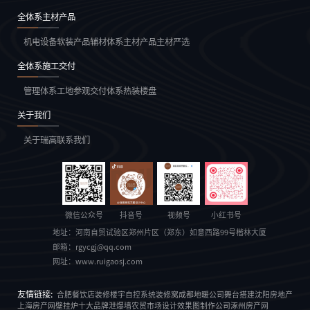
全体系主材产品
机电设备
软装产品
辅材体系
主材产品
主材严选
全体系施工交付
管理体系
工地参观
交付体系
热装楼盘
关于我们
关于瑞高
联系我们
微信公众号
抖音号
视频号
小红书号
地址：
河南自贸试验区郑州片区（郑东）如意西路99号楷林大厦
邮箱：
rgycgj@qq.com
网址：
www.ruigaosj.com
友情链接:
合肥餐饮店装修
楼宇自控系统
装修窝
成都地暖公司
舞台搭建
沈阳房地产
上海房产网
壁挂炉十大品牌
泄爆墙
农贸市场设计
效果图制作公司
涿州房产网