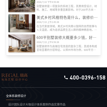
化服务则是实现预算可控与效果落地的关键。本文将
2026/7/22 下午4:55:48
深度解析全包装修成本结构，并重点推荐瑞高装饰的
别墅装修是一项复杂的系统工程，其费用受设计、材
服务优势。
料、施工、地域等多重因素影响。对于200平方米左
右的别墅而言，装修总成本可能从数十万元到数百万
美式乡村风格特色是什么，装修价格贵吗？
元不等。本文将从专业角度出发，系统解析装修费用
的构成逻辑，帮助业主建立科学的预算框架。
2026/7/22 上午2:45:38
在当代家居领域，美式乡村风格以独特的自然叙事与
人文温度，成为追求品质生活人群的精神栖息地。这
种风格并非简单堆砌田园元素，而是通过空间语言构
600平别墅装修大概要多少钱，好的别墅装修公司推荐
建人与自然的深度对话，其价值体现在设计哲学与实
用主义的双重维度。
2026/7/22 上午9:59:38
别墅装修作为高端住宅改造的复杂工程，其成本构成
呈现显著的分层特征。以郑州市场为例，600平方米
别墅全包装修报价区间可达120万至360万元，单价跨
度从每平方米2000元至6000元不等。这种价格差异源
于装修工程的系统性构成，需从设计、施工、材料、
设备、软装五大维度展开解析。
400-0396-158
全体系装修设计
设计团队
设计大咖
设计体系
案例作品
实景作品