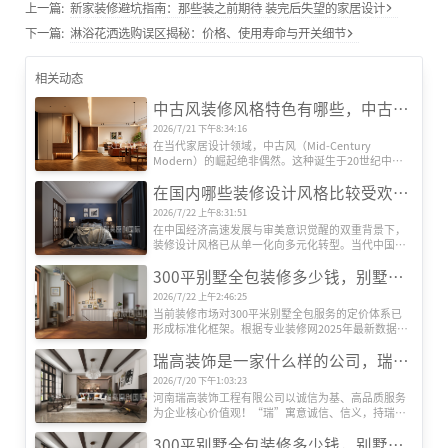
上一篇:
新家装修避坑指南：那些装之前期待 装完后失望的家居设计
下一篇:
淋浴花洒选购误区揭秘：价格、使用寿命与开关细节
相关动态
中古风装修风格特色有哪些，中古风装修设计效果图
2026/7/21 下午8:34:16
在当代家居设计领域，中古风（Mid-Century 
Modern）的崛起绝非偶然。这种诞生于20世纪中叶
的欧美设计风格，历经半个多世纪的时空沉淀，正在
在国内哪些装修设计风格比较受欢迎？
全球范围内引发新一轮审美革命。其独特魅力源于对
功能主义的极致追求、对复古情怀的现代转译，以及
2026/7/22 上午8:31:51
对人文精神的深度诠释，形成了一套完整的美学体
在中国经济高速发展与审美意识觉醒的双重背景下，
系。
装修设计风格已从单一化向多元化转型。当代中国家
庭对居住空间的需求，早已超越遮风避雨的基础功
300平别墅全包装修多少钱，别墅全包装修公司推荐
能，转而追求空间美学、文化表达与生活方式的深度
契合。本文基于权威机构发布的市场数据及行业观
2026/7/22 上午2:46:25
察，系统梳理当前国内六大主流装修设计风格及其核
当前装修市场对300平米别墅全包服务的定价体系已
心特征，揭示其流行背后的社会文化动因。
形成标准化框架。根据专业装修网2025年最新数据，
全包装修单价区间为800-2000元/平方米，总价区间跨
瑞高装饰是一家什么样的公司，瑞高装饰怎么样？
度达24万至60万元以上。这种价格差异主要源于三大
核心要素：装修档次、材料配置及智能化程度。
2026/7/20 下午1:03:23
河南瑞高装饰工程有限公司以诚信为基、高品质服务
为企业核心价值观！“瑞”寓意诚信、信义，持瑞玉
以示信，以玉为信；“高”代表高端、高性价比、更
300平别墅全包装修多少钱，别墅装修公司推荐
是追求更高美好生活品质的过程！