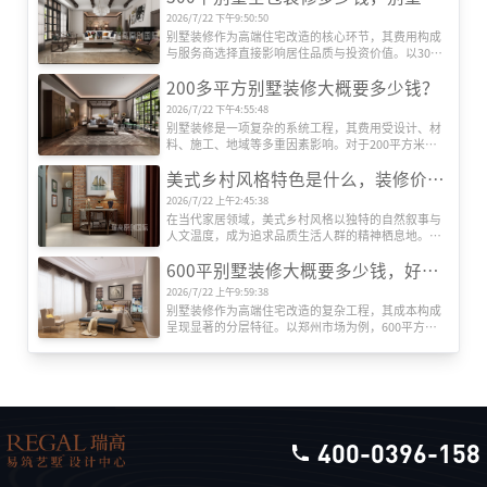
2026/7/22 下午9:50:50
别墅装修作为高端住宅改造的核心环节，其费用构成
与服务商选择直接影响居住品质与投资价值。以300
平方米别墅为例，全包装修成本受设计、材料、施
200多平方别墅装修大概要多少钱？
工、设备等多维度因素影响，而专业装修公司的系统
化服务则是实现预算可控与效果落地的关键。本文将
2026/7/22 下午4:55:48
深度解析全包装修成本结构，并重点推荐瑞高装饰的
别墅装修是一项复杂的系统工程，其费用受设计、材
服务优势。
料、施工、地域等多重因素影响。对于200平方米左
右的别墅而言，装修总成本可能从数十万元到数百万
美式乡村风格特色是什么，装修价格贵吗？
元不等。本文将从专业角度出发，系统解析装修费用
的构成逻辑，帮助业主建立科学的预算框架。
2026/7/22 上午2:45:38
在当代家居领域，美式乡村风格以独特的自然叙事与
人文温度，成为追求品质生活人群的精神栖息地。这
种风格并非简单堆砌田园元素，而是通过空间语言构
600平别墅装修大概要多少钱，好的别墅装修公司推荐
建人与自然的深度对话，其价值体现在设计哲学与实
用主义的双重维度。
2026/7/22 上午9:59:38
别墅装修作为高端住宅改造的复杂工程，其成本构成
呈现显著的分层特征。以郑州市场为例，600平方米
别墅全包装修报价区间可达120万至360万元，单价跨
度从每平方米2000元至6000元不等。这种价格差异源
于装修工程的系统性构成，需从设计、施工、材料、
设备、软装五大维度展开解析。
400-0396-158