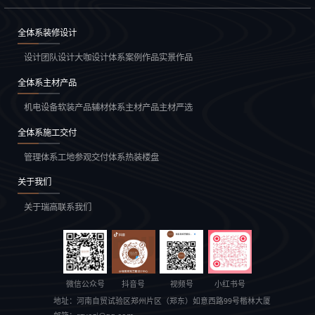
全体系装修设计
设计团队
设计大咖
设计体系
案例作品
实景作品
全体系主材产品
机电设备
软装产品
辅材体系
主材产品
主材严选
全体系施工交付
管理体系
工地参观
交付体系
热装楼盘
关于我们
关于瑞高
联系我们
微信公众号
抖音号
视频号
小红书号
地址：
河南自贸试验区郑州片区（郑东）如意西路99号楷林大厦