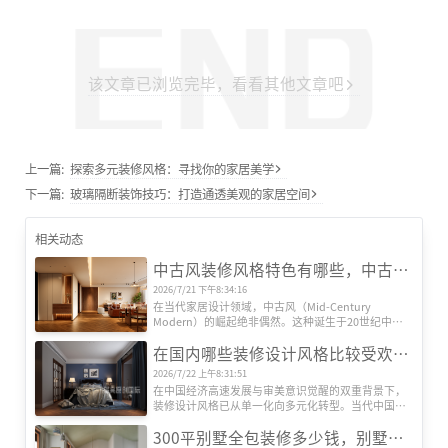
该文章已浏览完毕，看看其他文章吧
上一篇:
探索多元装修风格：寻找你的家居美学
下一篇:
玻璃隔断装饰技巧：打造通透美观的家居空间
相关动态
中古风装修风格特色有哪些，中古风装修设计效果图
2026/7/21 下午8:34:16
在当代家居设计领域，中古风（Mid-Century 
Modern）的崛起绝非偶然。这种诞生于20世纪中叶
的欧美设计风格，历经半个多世纪的时空沉淀，正在
在国内哪些装修设计风格比较受欢迎？
全球范围内引发新一轮审美革命。其独特魅力源于对
功能主义的极致追求、对复古情怀的现代转译，以及
2026/7/22 上午8:31:51
对人文精神的深度诠释，形成了一套完整的美学体
在中国经济高速发展与审美意识觉醒的双重背景下，
系。
装修设计风格已从单一化向多元化转型。当代中国家
庭对居住空间的需求，早已超越遮风避雨的基础功
300平别墅全包装修多少钱，别墅全包装修公司推荐
能，转而追求空间美学、文化表达与生活方式的深度