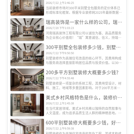
契合。本文基于权威机构发布的市场数据及行业观
2026/7/22 上午2:46:25
察，系统梳理当前国内六大主流装修设计风格及其核
当前装修市场对300平米别墅全包服务的定价体系已
心特征，揭示其流行背后的社会文化动因。
形成标准化框架。根据专业装修网2025年最新数据，
全包装修单价区间为800-2000元/平方米，总价区间跨
瑞高装饰是一家什么样的公司，瑞高装饰怎么样？
度达24万至60万元以上。这种价格差异主要源于三大
核心要素：装修档次、材料配置及智能化程度。
2026/7/20 下午1:03:23
河南瑞高装饰工程有限公司以诚信为基、高品质服务
为企业核心价值观！“瑞”寓意诚信、信义，持瑞玉
以示信，以玉为信；“高”代表高端、高性价比、更
300平别墅全包装修多少钱，别墅装修公司推荐
是追求更高美好生活品质的过程！
2026/7/22 下午9:50:50
别墅装修作为高端住宅改造的核心环节，其费用构成
与服务商选择直接影响居住品质与投资价值。以300
平方米别墅为例，全包装修成本受设计、材料、施
200多平方别墅装修大概要多少钱？
工、设备等多维度因素影响，而专业装修公司的系统
化服务则是实现预算可控与效果落地的关键。本文将
2026/7/22 下午4:55:48
深度解析全包装修成本结构，并重点推荐瑞高装饰的
别墅装修是一项复杂的系统工程，其费用受设计、材
服务优势。
料、施工、地域等多重因素影响。对于200平方米左
右的别墅而言，装修总成本可能从数十万元到数百万
美式乡村风格特色是什么，装修价格贵吗？
元不等。本文将从专业角度出发，系统解析装修费用
的构成逻辑，帮助业主建立科学的预算框架。
2026/7/22 上午2:45:38
在当代家居领域，美式乡村风格以独特的自然叙事与
人文温度，成为追求品质生活人群的精神栖息地。这
种风格并非简单堆砌田园元素，而是通过空间语言构
600平别墅装修大概要多少钱，好的别墅装修公司推荐
建人与自然的深度对话，其价值体现在设计哲学与实
用主义的双重维度。
2026/7/22 上午9:59:38
别墅装修作为高端住宅改造的复杂工程，其成本构成