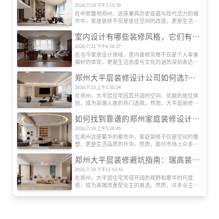
级主任设计师邵天鹏热情接待并陪同座谈。
2026/7/19 下午3:15:38
在中原腹地郑州，这座兼具历史底蕴与现代活力的城
市中，家居装修不仅是居住空间的改造，更是生活品
质的升级。随着人们对居住环境要求的提升，如何选
室内设计有哪些装修风格，它们有什么特色
择一家既能满足个性化需求，又能提供专业服务的装
修公司，成为许多业主关注的焦点。在众多装饰公司
2026/7/21 下午6:18:37
中，河南瑞高装饰凭借其独特的设计理念、精湛的施
在当今家居设计领域，室内装修风格不仅是个人审美
工工艺和贴心的服务体系，逐渐在郑州装修市场占据
偏好的体现，更是生活态度与文化内涵的深刻表达。
一席之地。本文将深入剖析瑞高装饰的核心竞争力，
随着全球化进程的加速与艺术思潮的交融，室内设计
并探讨其如何通过创新与品质赢得客户信赖。
郑州大平层装修设计公司如何选?瑞高装饰告诉您把握这5大要点
风格呈现出前所未有的丰富性与创新性。从古典到现
代，从东方到西方，每一种风格都承载着独特的历史
2026/7/23 上午1:50:04
记忆与美学价值，为居住空间注入灵魂与温度。目前
在郑州，大平层住宅因其开阔的空间、优越的居住体
室内装修有哪些设计风格呢？
验，成为高端人居的热门选择。然而，大平层装修对
设计能力、施工工艺和资源整合要求极高，如何选择
如何找到靠谱的郑州家庭装修设计公司?瑞高装饰揭秘专业选择指南
一家专业且靠谱的装修公司?郑州瑞高装饰为您梳理关
键选择标准。
2026/7/19 上午5:28:45
在郑州这座繁华的都市中，家庭装修不仅是空间的重
塑，更是生活品质的升华。然而，面对市场上众多装
修公司，如何筛选出既专业又值得信赖的合作伙伴?本
郑州大平层装修避坑指南：瑞高装饰教你绕开6大鸡肋设计‌
文以郑州知名品牌瑞高装饰为例，结合行业经验，为
您提供一份实用的选择指南。
2026/7/19 下午11:52:41
在郑州，大平层住宅凭借开阔的视野和奢华的尺度
感，成为高端改善型业主的首选。然而，许多业主在
装修时盲目追求网红设计，入住后才发现华而不实。
作为深耕郑州家装市场15年的本土品牌，‌瑞高装饰‌结
合上千套大平层实景案例，总结出这些必须避开
的“智商税”设计，助你精准避坑。