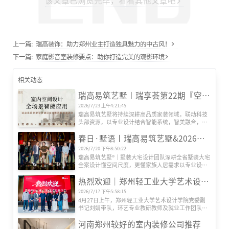
该文章已浏览完毕，看看其他文章吧
上一篇:
瑞高装饰：助力郑州业主打造独具魅力的中古风！
下一篇:
家庭影音室装修要点：助你打造完美的观影环境
相关动态
瑞高易筑艺墅丨瑞享荟第22期『空间智能场景』研发会圆满举办
2026/7/23 上午4:21:45
瑞高易筑艺墅将持续深耕高品质家装领域，联动科技
头部资源，以专业设计结合智能系统，智美融合，打
造适配更多人居需求的全场景智慧生活空间。
春日·墅语丨瑞高易筑艺墅&2026墅装大宅美学设计交流体验会
2026/7/20 下午8:50:22
瑞高易筑艺墅®｜墅装大宅设计团队深耕全省墅装大宅
全案设计懂空间尺度，更懂家族人居需求以专业设计
力量为桥，将空间美学、功能实用与人文情怀深度融
热烈欢迎｜郑州轻工业大学艺术设计学院刘副书记一行莅临瑞高易筑艺墅考察指导
合，为每一位业主定制专属的墅装大宅方案。
2026/7/17 下午5:58:15
4月27日上午，郑州轻工业大学艺术设计学院党委副
书记刘娟带队，环艺专业教研教师及就业工作团队一
行莅临瑞高易筑艺墅参观交流。瑞高战略投资顾问余
河南郑州较好的室内装修公司推荐
炬斌、郑州轻工业大学优秀毕业生代表、瑞高艺墅高