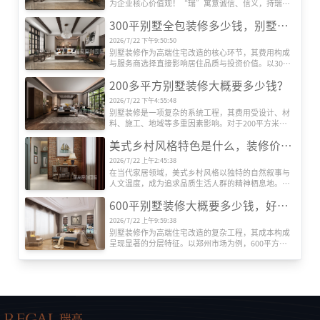
为企业核心价值观！“瑞”寓意诚信、信义，持瑞玉
以示信，以玉为信；“高”代表高端、高性价比、更
300平别墅全包装修多少钱，别墅装修公司推荐
是追求更高美好生活品质的过程！
2026/7/22 下午9:50:50
别墅装修作为高端住宅改造的核心环节，其费用构成
与服务商选择直接影响居住品质与投资价值。以300
平方米别墅为例，全包装修成本受设计、材料、施
200多平方别墅装修大概要多少钱？
工、设备等多维度因素影响，而专业装修公司的系统
化服务则是实现预算可控与效果落地的关键。本文将
2026/7/22 下午4:55:48
深度解析全包装修成本结构，并重点推荐瑞高装饰的
别墅装修是一项复杂的系统工程，其费用受设计、材
服务优势。
料、施工、地域等多重因素影响。对于200平方米左
右的别墅而言，装修总成本可能从数十万元到数百万
美式乡村风格特色是什么，装修价格贵吗？
元不等。本文将从专业角度出发，系统解析装修费用
的构成逻辑，帮助业主建立科学的预算框架。
2026/7/22 上午2:45:38
在当代家居领域，美式乡村风格以独特的自然叙事与
人文温度，成为追求品质生活人群的精神栖息地。这
种风格并非简单堆砌田园元素，而是通过空间语言构
600平别墅装修大概要多少钱，好的别墅装修公司推荐
建人与自然的深度对话，其价值体现在设计哲学与实
用主义的双重维度。
2026/7/22 上午9:59:38
别墅装修作为高端住宅改造的复杂工程，其成本构成
呈现显著的分层特征。以郑州市场为例，600平方米
别墅全包装修报价区间可达120万至360万元，单价跨
度从每平方米2000元至6000元不等。这种价格差异源
于装修工程的系统性构成，需从设计、施工、材料、
设备、软装五大维度展开解析。