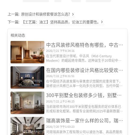
上一篇:
原创设计和装修套餐该怎么选？
下一篇:
【工艺篇：油工】坚持高品质，论油工的重要性。
相关动态
中古风装修风格特色有哪些，中古风装修设计效果图
2026/7/21 下午8:34:16
在当代家居设计领域，中古风（Mid-Century 
Modern）的崛起绝非偶然。这种诞生于20世纪中叶
的欧美设计风格，历经半个多世纪的时空沉淀，正在
在国内哪些装修设计风格比较受欢迎？
全球范围内引发新一轮审美革命。其独特魅力源于对
功能主义的极致追求、对复古情怀的现代转译，以及
2026/7/22 上午8:31:51
对人文精神的深度诠释，形成了一套完整的美学体
在中国经济高速发展与审美意识觉醒的双重背景下，
系。
装修设计风格已从单一化向多元化转型。当代中国家
庭对居住空间的需求，早已超越遮风避雨的基础功
300平别墅全包装修多少钱，别墅全包装修公司推荐
能，转而追求空间美学、文化表达与生活方式的深度
契合。本文基于权威机构发布的市场数据及行业观
2026/7/22 上午2:46:25
察，系统梳理当前国内六大主流装修设计风格及其核
当前装修市场对300平米别墅全包服务的定价体系已
心特征，揭示其流行背后的社会文化动因。
形成标准化框架。根据专业装修网2025年最新数据，
全包装修单价区间为800-2000元/平方米，总价区间跨
瑞高装饰是一家什么样的公司，瑞高装饰怎么样？
度达24万至60万元以上。这种价格差异主要源于三大
核心要素：装修档次、材料配置及智能化程度。
2026/7/20 下午1:03:23
河南瑞高装饰工程有限公司以诚信为基、高品质服务