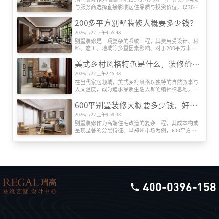
与服务商选择直接影响居住品质与投资价值。以300
平方米别墅为例，全包装修成本受设计、材料、施
200多平方别墅装修大概要多少钱？
工、设备等多维度因素影响，而专业装修公司的系统
化服务则是实现预算可控与效果落地的关键。本文将
2026/7/22 下午4:55:48
深度解析全包装修成本结构，并重点推荐瑞高装饰的
别墅装修是一项复杂的系统工程，其费用受设计、材
服务优势。
料、施工、地域等多重因素影响。对于200平方米左
右的别墅而言，装修总成本可能从数十万元到数百万
美式乡村风格特色是什么，装修价格贵吗？
元不等。本文将从专业角度出发，系统解析装修费用
的构成逻辑，帮助业主建立科学的预算框架。
2026/7/22 上午2:45:38
在当代家居领域，美式乡村风格以独特的自然叙事与
人文温度，成为追求品质生活人群的精神栖息地。这
种风格并非简单堆砌田园元素，而是通过空间语言构
600平别墅装修大概要多少钱，好的别墅装修公司推荐
建人与自然的深度对话，其价值体现在设计哲学与实
用主义的双重维度。
2026/7/22 上午9:59:38
别墅装修作为高端住宅改造的复杂工程，其成本构成
呈现显著的分层特征。以郑州市场为例，600平方米
别墅全包装修报价区间可达120万至360万元，单价跨
度从每平方米2000元至6000元不等。这种价格差异源
于装修工程的系统性构成，需从设计、施工、材料、
设备、软装五大维度展开解析。
400-0396-158