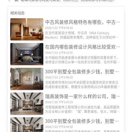
相关动态
中古风装修风格特色有哪些，中古风装修设计效果图
2026/7/21 下午8:34:16
在当代家居设计领域，中古风（Mid-Century 
Modern）的崛起绝非偶然。这种诞生于20世纪中叶
的欧美设计风格，历经半个多世纪的时空沉淀，正在
在国内哪些装修设计风格比较受欢迎？
全球范围内引发新一轮审美革命。其独特魅力源于对
功能主义的极致追求、对复古情怀的现代转译，以及
2026/7/22 上午8:31:51
对人文精神的深度诠释，形成了一套完整的美学体
在中国经济高速发展与审美意识觉醒的双重背景下，
系。
装修设计风格已从单一化向多元化转型。当代中国家
庭对居住空间的需求，早已超越遮风避雨的基础功
300平别墅全包装修多少钱，别墅全包装修公司推荐
能，转而追求空间美学、文化表达与生活方式的深度
契合。本文基于权威机构发布的市场数据及行业观
2026/7/22 上午2:46:25
察，系统梳理当前国内六大主流装修设计风格及其核
当前装修市场对300平米别墅全包服务的定价体系已
心特征，揭示其流行背后的社会文化动因。
形成标准化框架。根据专业装修网2025年最新数据，
全包装修单价区间为800-2000元/平方米，总价区间跨
瑞高装饰是一家什么样的公司，瑞高装饰怎么样？
度达24万至60万元以上。这种价格差异主要源于三大
核心要素：装修档次、材料配置及智能化程度。
2026/7/20 下午1:03:23
河南瑞高装饰工程有限公司以诚信为基、高品质服务
为企业核心价值观！“瑞”寓意诚信、信义，持瑞玉
以示信，以玉为信；“高”代表高端、高性价比、更
300平别墅全包装修多少钱，别墅装修公司推荐
是追求更高美好生活品质的过程！
2026/7/22 下午9:50:50
别墅装修作为高端住宅改造的核心环节，其费用构成