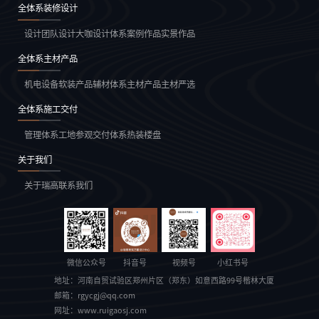
全体系装修设计
设计团队
设计大咖
设计体系
案例作品
实景作品
全体系主材产品
机电设备
软装产品
辅材体系
主材产品
主材严选
全体系施工交付
管理体系
工地参观
交付体系
热装楼盘
关于我们
关于瑞高
联系我们
微信公众号
抖音号
视频号
小红书号
地址：
河南自贸试验区郑州片区（郑东）如意西路99号楷林大厦
邮箱：
rgycgj@qq.com
网址：
www.ruigaosj.com