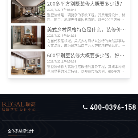
200多平方别墅装修大概要多少钱？
工、设备等多维度因素影响，而专业装修公司的系统
化服务则是实现预算可控与效果落地的关键。本文将
2026/7/22 下午4:55:48
深度解析全包装修成本结构，并重点推荐瑞高装饰的
别墅装修是一项复杂的系统工程，其费用受设计、材
服务优势。
料、施工、地域等多重因素影响。对于200平方米左
右的别墅而言，装修总成本可能从数十万元到数百万
美式乡村风格特色是什么，装修价格贵吗？
元不等。本文将从专业角度出发，系统解析装修费用
的构成逻辑，帮助业主建立科学的预算框架。
2026/7/22 上午2:45:38
在当代家居领域，美式乡村风格以独特的自然叙事与
人文温度，成为追求品质生活人群的精神栖息地。这
种风格并非简单堆砌田园元素，而是通过空间语言构
600平别墅装修大概要多少钱，好的别墅装修公司推荐
建人与自然的深度对话，其价值体现在设计哲学与实
用主义的双重维度。
2026/7/22 上午9:59:38
别墅装修作为高端住宅改造的复杂工程，其成本构成
呈现显著的分层特征。以郑州市场为例，600平方米
别墅全包装修报价区间可达120万至360万元，单价跨
度从每平方米2000元至6000元不等。这种价格差异源
于装修工程的系统性构成，需从设计、施工、材料、
设备、软装五大维度展开解析。
400-0396-158
全体系装修设计