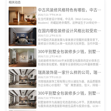
相关动态
中古风装修风格特色有哪些，中古风装修设计效果图
2026/7/21 下午8:34:16
在当代家居设计领域，中古风（Mid-Century 
Modern）的崛起绝非偶然。这种诞生于20世纪中叶
的欧美设计风格，历经半个多世纪的时空沉淀，正在
在国内哪些装修设计风格比较受欢迎？
全球范围内引发新一轮审美革命。其独特魅力源于对
功能主义的极致追求、对复古情怀的现代转译，以及
2026/7/22 上午8:31:51
对人文精神的深度诠释，形成了一套完整的美学体
在中国经济高速发展与审美意识觉醒的双重背景下，
系。
装修设计风格已从单一化向多元化转型。当代中国家
庭对居住空间的需求，早已超越遮风避雨的基础功
300平别墅全包装修多少钱，别墅全包装修公司推荐
能，转而追求空间美学、文化表达与生活方式的深度
契合。本文基于权威机构发布的市场数据及行业观
2026/7/22 上午2:46:25
察，系统梳理当前国内六大主流装修设计风格及其核
当前装修市场对300平米别墅全包服务的定价体系已
心特征，揭示其流行背后的社会文化动因。
形成标准化框架。根据专业装修网2025年最新数据，
全包装修单价区间为800-2000元/平方米，总价区间跨
瑞高装饰是一家什么样的公司，瑞高装饰怎么样？
度达24万至60万元以上。这种价格差异主要源于三大
核心要素：装修档次、材料配置及智能化程度。
2026/7/20 下午1:03:23
河南瑞高装饰工程有限公司以诚信为基、高品质服务
为企业核心价值观！“瑞”寓意诚信、信义，持瑞玉
以示信，以玉为信；“高”代表高端、高性价比、更
300平别墅全包装修多少钱，别墅装修公司推荐
是追求更高美好生活品质的过程！
2026/7/22 下午9:50:50
别墅装修作为高端住宅改造的核心环节，其费用构成
与服务商选择直接影响居住品质与投资价值。以300
平方米别墅为例，全包装修成本受设计、材料、施