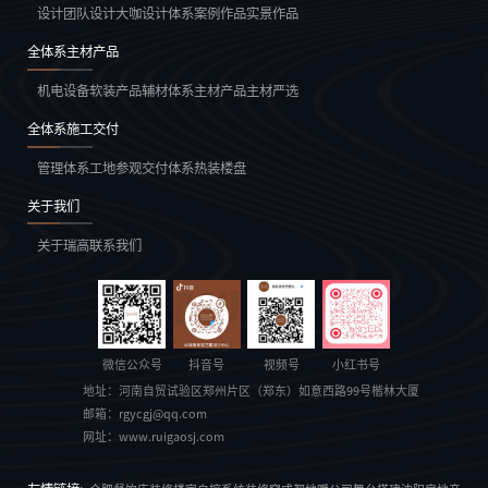
设计团队
设计大咖
设计体系
案例作品
实景作品
全体系主材产品
机电设备
软装产品
辅材体系
主材产品
主材严选
全体系施工交付
管理体系
工地参观
交付体系
热装楼盘
关于我们
关于瑞高
联系我们
微信公众号
抖音号
视频号
小红书号
地址：
河南自贸试验区郑州片区（郑东）如意西路99号楷林大厦
邮箱：
rgycgj@qq.com
网址：
www.ruigaosj.com