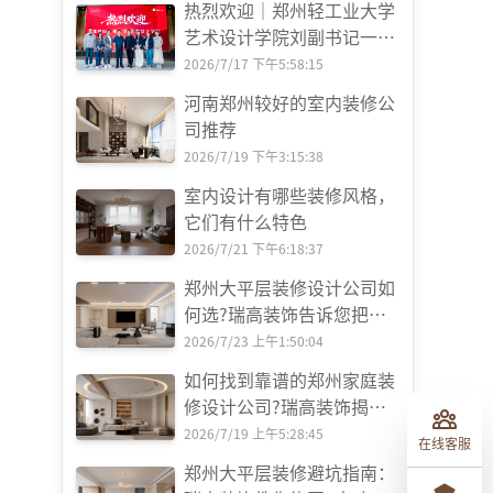
热烈欢迎｜郑州轻工业大学
艺术设计学院刘副书记一行
莅临瑞高易筑艺墅考察指导
2026/7/17 下午5:58:15
河南郑州较好的室内装修公
司推荐
2026/7/19 下午3:15:38
室内设计有哪些装修风格，
它们有什么特色
2026/7/21 下午6:18:37
郑州大平层装修设计公司如
何选?瑞高装饰告诉您把握
这5大要点
2026/7/23 上午1:50:04
如何找到靠谱的郑州家庭装
修设计公司?瑞高装饰揭秘
专业选择指南
2026/7/19 上午5:28:45
在线客服
郑州大平层装修避坑指南：