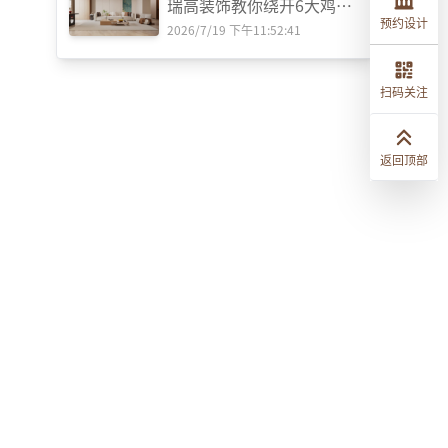
瑞高装饰教你绕开6大鸡肋
预约设计
设计‌
2026/7/19 下午11:52:41
扫码关注
返回顶部