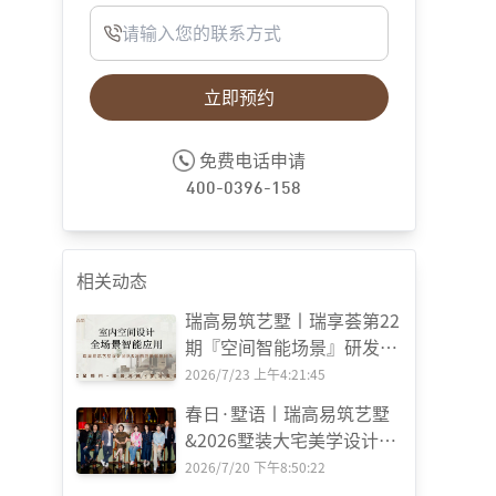
立即预约
免费电话申请
400-0396-158
相关动态
瑞高易筑艺墅丨瑞享荟第22
期『空间智能场景』研发会
圆满举办
2026/7/23 上午4:21:45
春日·墅语丨瑞高易筑艺墅
&2026墅装大宅美学设计交
流体验会
2026/7/20 下午8:50:22