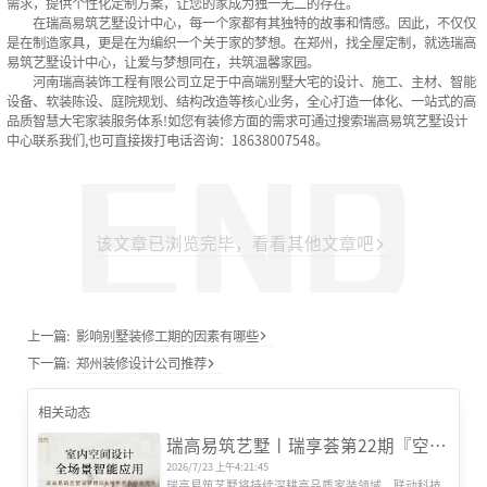
需求，提供个性化定制方案，让您的家成为独一无二的存在。
在瑞高易筑艺墅设计中心，每一个家都有其独特的故事和情感。因此，不仅仅
是在制造家具，更是在为编织一个关于家的梦想。在郑州，找全屋定制，就选瑞高
易筑艺墅设计中心，让爱与梦想同在，共筑温馨家园。
河南瑞高装饰工程有限公司立足于中高端别墅大宅的设计、施工、主材、智能
设备、软装陈设、庭院规划、结构改造等核心业务，全心打造一体化、一站式的高
品质智慧大宅家装服务体系!如您有装修方面的需求可通过搜索瑞高易筑艺墅设计
中心联系我们,也可直接拨打电话咨询：18638007548。
该文章已浏览完毕，看看其他文章吧
上一篇:
影响别墅装修工期的因素有哪些
下一篇:
郑州装修设计公司推荐
相关动态
瑞高易筑艺墅丨瑞享荟第22期『空间智能场景』研发会圆满举办
2026/7/23 上午4:21:45
瑞高易筑艺墅将持续深耕高品质家装领域，联动科技