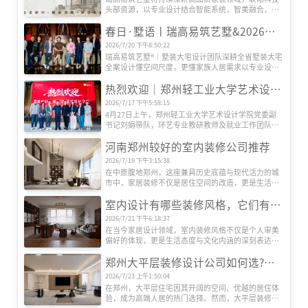
头部资源，以专业设计结合智能系统，智美融合，打
造适配更多人居需求的全场景智慧生活空间。
春日·墅语丨瑞高易筑艺墅&2026墅装大宅美学设计交流体验会
2026/7/20 下午8:50:22
瑞高易筑艺墅®｜墅装大宅设计团队深耕全省墅装大宅
全案设计懂空间尺度，更懂家族人居需求以专业设计
力量为桥，将空间美学、功能实用与人文情怀深度融
热烈欢迎｜郑州轻工业大学艺术设计学院刘副书记一行莅临瑞高易筑艺墅考察指导
合，为每一位业主定制专属的墅装大宅方案。
2026/7/17 下午5:58:15
4月27日上午，郑州轻工业大学艺术设计学院党委副
书记刘娟带队，环艺专业教研教师及就业工作团队一
行莅临瑞高易筑艺墅参观交流。瑞高战略投资顾问余
河南郑州较好的室内装修公司推荐
炬斌、郑州轻工业大学优秀毕业生代表、瑞高艺墅高
级主任设计师邵天鹏热情接待并陪同座谈。
2026/7/19 下午3:15:38
在中原腹地郑州，这座兼具历史底蕴与现代活力的城
市中，家居装修不仅是居住空间的改造，更是生活品
质的升级。随着人们对居住环境要求的提升，如何选
室内设计有哪些装修风格，它们有什么特色
择一家既能满足个性化需求，又能提供专业服务的装
修公司，成为许多业主关注的焦点。在众多装饰公司
2026/7/21 下午6:18:37
中，河南瑞高装饰凭借其独特的设计理念、精湛的施
在当今家居设计领域，室内装修风格不仅是个人审美
工工艺和贴心的服务体系，逐渐在郑州装修市场占据
偏好的体现，更是生活态度与文化内涵的深刻表达。
一席之地。本文将深入剖析瑞高装饰的核心竞争力，
随着全球化进程的加速与艺术思潮的交融，室内设计
并探讨其如何通过创新与品质赢得客户信赖。
郑州大平层装修设计公司如何选?瑞高装饰告诉您把握这5大要点
风格呈现出前所未有的丰富性与创新性。从古典到现
代，从东方到西方，每一种风格都承载着独特的历史
2026/7/23 上午1:50:04
记忆与美学价值，为居住空间注入灵魂与温度。目前
在郑州，大平层住宅因其开阔的空间、优越的居住体
室内装修有哪些设计风格呢？
验，成为高端人居的热门选择。然而，大平层装修对