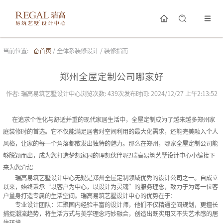
当前位置:
首页
/
全体系装修设计
/
装修指南
郑州全屋定制公司哪家好
作者:
瑞高易筑艺墅设计中心
浏览次数:
439
次
发布时间:
2024/12/27 上午2:13:52
在追求个性化与舒适并重的现代家居生活中，全屋定制成为了越来越多郑州家
庭装修时的首选。它不仅能满足居者对空间利用的最大化需求，还能完美融入个人
风格，让家的每一个角落都散发出独特的魅力。那么在郑州，哪家全屋定制公司能
够脱颖而出，成为您打造梦想家园的理想伙伴呢?瑞高易筑艺墅设计中心小编接下
来为您介绍
瑞高易筑艺墅设计中心无疑是郑州全屋定制领域优秀的设计公司之一。自成立
以来，始终秉承“以客户为中心，以设计为灵魂”的服务理念，致力于为每一位客
户量身打造专属的生活空间。瑞高易筑艺墅设计中心的优势在于：
‌专业设计团队‌：汇聚国内经验丰富的设计师，他们不仅精通空间规划，更擅长
捕捉潮流趋势，将生活方式与美学理念巧妙融合，创造出既实用又不失艺术感的居
住环境。