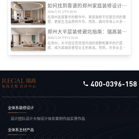
设计能力、施工工艺和资源整合要求极高，如何选择
如何找到靠谱的郑州家庭装修设计公司?瑞高装饰揭秘专业选择指南
一家专业且靠谱的装修公司?郑州瑞高装饰为您梳理关
键选择标准。
2026/7/19 上午5:28:45
在郑州这座繁华的都市中，家庭装修不仅是空间的重
塑，更是生活品质的升华。然而，面对市场上众多装
修公司，如何筛选出既专业又值得信赖的合作伙伴?本
郑州大平层装修避坑指南：瑞高装饰教你绕开6大鸡肋设计‌
文以郑州知名品牌瑞高装饰为例，结合行业经验，为
您提供一份实用的选择指南。
2026/7/19 下午11:52:41
在郑州，大平层住宅凭借开阔的视野和奢华的尺度
感，成为高端改善型业主的首选。然而，许多业主在
装修时盲目追求网红设计，入住后才发现华而不实。
作为深耕郑州家装市场15年的本土品牌，‌瑞高装饰‌结
合上千套大平层实景案例，总结出这些必须避开
的“智商税”设计，助你精准避坑。
400-0396-158
全体系装修设计
设计团队
设计大咖
设计体系
案例作品
实景作品
全体系主材产品