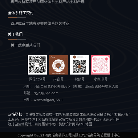
机电设备
软装产品
辅材体系
主材产品
主材严选
全体系施工交付
管理体系
工地参观
交付体系
热装楼盘
关于我们
关于瑞高
联系我们
微信公众号
抖音号
视频号
小红书号
地址：
河南自贸试验区郑州片区（郑东）如意西路99号楷林大厦
邮箱：
rgycgj@qq.com
网址：
www.ruigaosj.com
友情链接:
合肥餐饮店装修
楼宇自控系统
装修窝
成都地暖公司
舞台搭建
沈阳房地产
上海房产网
壁挂炉十大品牌
泄爆墙
农贸市场设计
效果图制作公司
涿州房产网
幼儿园装修设计
广州尚层装饰
龙川装修设计
网站XML地图
Copyright ©2023
河南瑞高装饰工程有限公司/瑞高易筑艺墅设计中心