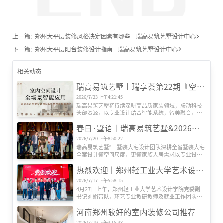
上一篇:
郑州大平层装修风格决定因素有哪些—瑞高易筑艺墅设计中心
下一篇:
郑州大平层阳台装修设计指南—瑞高易筑艺墅设计中心
相关动态
瑞高易筑艺墅丨瑞享荟第22期『空间智能场景』研发会圆满举办
2026/7/23 上午4:21:45
瑞高易筑艺墅将持续深耕高品质家装领域，联动科技
头部资源，以专业设计结合智能系统，智美融合，打
造适配更多人居需求的全场景智慧生活空间。
春日·墅语丨瑞高易筑艺墅&2026墅装大宅美学设计交流体验会
2026/7/20 下午8:50:22
瑞高易筑艺墅®｜墅装大宅设计团队深耕全省墅装大宅
全案设计懂空间尺度，更懂家族人居需求以专业设计
力量为桥，将空间美学、功能实用与人文情怀深度融
热烈欢迎｜郑州轻工业大学艺术设计学院刘副书记一行莅临瑞高易筑艺墅考察指导
合，为每一位业主定制专属的墅装大宅方案。
2026/7/17 下午5:58:15
4月27日上午，郑州轻工业大学艺术设计学院党委副
书记刘娟带队，环艺专业教研教师及就业工作团队一
行莅临瑞高易筑艺墅参观交流。瑞高战略投资顾问余
河南郑州较好的室内装修公司推荐
炬斌、郑州轻工业大学优秀毕业生代表、瑞高艺墅高
级主任设计师邵天鹏热情接待并陪同座谈。
2026/7/19 下午3:15:38