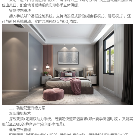
位出风口，配合地暖联动系统实现冬季立体供暖‌。
智能控制模块‌
接入手机APP远程控制系统，支持场景模式预设(如会客模式、睡眠模式)，还
可与新风系统联动，实时监测PM2.5与CO₂浓度‌。
二、功能配置升级方案
双压缩机技术‌
搭载变频+定频双动力系统，既满足快速降温需求(郑州夏季高温时段)，又能实
现低至20dB的静音运行(夜间卧室场景)‌。
健康空气管理‌
配置四重过滤系统(初效+HEPA+活性炭+紫外线)，特别针对郑州春季沙尘天