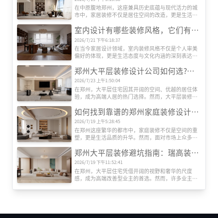
在中原腹地郑州，这座兼具历史底蕴与现代活力的城
市中，家居装修不仅是居住空间的改造，更是生活品
质的升级。随着人们对居住环境要求的提升，如何选
室内设计有哪些装修风格，它们有什么特色
择一家既能满足个性化需求，又能提供专业服务的装
修公司，成为许多业主关注的焦点。在众多装饰公司
2026/7/21 下午6:18:37
中，河南瑞高装饰凭借其独特的设计理念、精湛的施
在当今家居设计领域，室内装修风格不仅是个人审美
工工艺和贴心的服务体系，逐渐在郑州装修市场占据
偏好的体现，更是生活态度与文化内涵的深刻表达。
一席之地。本文将深入剖析瑞高装饰的核心竞争力，
随着全球化进程的加速与艺术思潮的交融，室内设计
并探讨其如何通过创新与品质赢得客户信赖。
郑州大平层装修设计公司如何选?瑞高装饰告诉您把握这5大要点
风格呈现出前所未有的丰富性与创新性。从古典到现
代，从东方到西方，每一种风格都承载着独特的历史
2026/7/23 上午1:50:04
记忆与美学价值，为居住空间注入灵魂与温度。目前
在郑州，大平层住宅因其开阔的空间、优越的居住体
室内装修有哪些设计风格呢？
验，成为高端人居的热门选择。然而，大平层装修对
设计能力、施工工艺和资源整合要求极高，如何选择
如何找到靠谱的郑州家庭装修设计公司?瑞高装饰揭秘专业选择指南
一家专业且靠谱的装修公司?郑州瑞高装饰为您梳理关
键选择标准。
2026/7/19 上午5:28:45
在郑州这座繁华的都市中，家庭装修不仅是空间的重
塑，更是生活品质的升华。然而，面对市场上众多装
修公司，如何筛选出既专业又值得信赖的合作伙伴?本
郑州大平层装修避坑指南：瑞高装饰教你绕开6大鸡肋设计‌
文以郑州知名品牌瑞高装饰为例，结合行业经验，为
您提供一份实用的选择指南。
2026/7/19 下午11:52:41
在郑州，大平层住宅凭借开阔的视野和奢华的尺度
感，成为高端改善型业主的首选。然而，许多业主在
装修时盲目追求网红设计，入住后才发现华而不实。
作为深耕郑州家装市场15年的本土品牌，‌瑞高装饰‌结
合上千套大平层实景案例，总结出这些必须避开
的“智商税”设计，助你精准避坑。