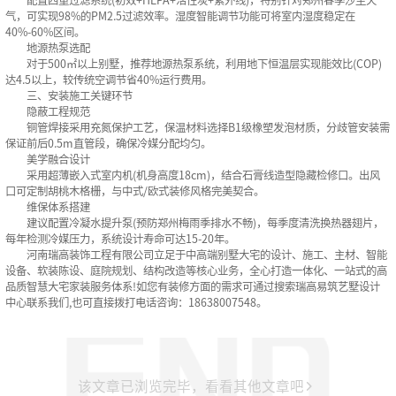
气，可实现98%的PM2.5过滤效率。湿度智能调节功能可将室内湿度稳定在
40%-60%区间‌。
地源热泵选配‌
对于500㎡以上别墅，推荐地源热泵系统，利用地下恒温层实现能效比(COP)
达4.5以上，较传统空调节省40%运行费用‌。
三、安装施工关键环节
隐蔽工程规范‌
铜管焊接采用充氮保护工艺，保温材料选择B1级橡塑发泡材质，分歧管安装需
保证前后0.5m直管段，确保冷媒分配均匀‌。
美学融合设计‌
采用超薄嵌入式室内机(机身高度18cm)，结合石膏线造型隐藏检修口。出风
口可定制胡桃木格栅，与中式/欧式装修风格完美契合‌。
维保体系搭建‌
建议配置冷凝水提升泵(预防郑州梅雨季排水不畅)，每季度清洗换热器翅片，
每年检测冷媒压力，系统设计寿命可达15-20年‌。
河南瑞高装饰工程有限公司立足于中高端别墅大宅的设计、施工、主材、智能
设备、软装陈设、庭院规划、结构改造等核心业务，全心打造一体化、一站式的高
品质智慧大宅家装服务体系!如您有装修方面的需求可通过搜索瑞高易筑艺墅设计
中心联系我们,也可直接拨打电话咨询：18638007548。
该文章已浏览完毕，看看其他文章吧