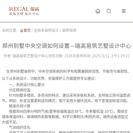
当前位置:
首页
/
全体系装修设计
/
装修指南
郑州别墅中央空调如何设置—瑞高易筑艺墅设计中心
作者:
瑞高易筑艺墅设计中心
浏览次数:
1539
次
发布时间:
2025/3/12 上午1:25:21
在郑州别墅装修中，中央空调系统的科学布局需兼顾舒适性、节能性与美观性。
以下从系统设计、功能优势、安装维护三方面提供专业建议：
一、系统设计核心要点
分区精准控温‌
针对别墅多楼层、多房间的特点，建议采用多联机系统，支持独立房间温度调
节。例如：卧室设置柔和送风模式，客厅采用大循环送风，地下室增加除湿功能‌。
精准负荷计算‌
根据郑州四季分明的气候(夏季极端高温达38℃，冬季最低温-10℃)，需结合
墙体保温材料、玻璃隔热系数等数据，科学计算制冷/制热负荷，避免设备选型过
大或不足‌。
气流组织优化‌
采用下送上回或侧送侧回设计，确保冷热空气均匀分布。挑空区域建议加装高