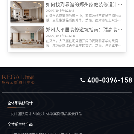
如何找到靠谱的郑州家庭装修设计公司?瑞高装饰揭秘专业选择指南
一家专业且靠谱的装修公司?郑州瑞高装饰为您梳理关
键选择标准。
2026/7/19 上午5:28:45
在郑州这座繁华的都市中，家庭装修不仅是空间的重
塑，更是生活品质的升华。然而，面对市场上众多装
修公司，如何筛选出既专业又值得信赖的合作伙伴?本
郑州大平层装修避坑指南：瑞高装饰教你绕开6大鸡肋设计‌
文以郑州知名品牌瑞高装饰为例，结合行业经验，为
您提供一份实用的选择指南。
2026/7/19 下午11:52:41
在郑州，大平层住宅凭借开阔的视野和奢华的尺度
感，成为高端改善型业主的首选。然而，许多业主在
装修时盲目追求网红设计，入住后才发现华而不实。
作为深耕郑州家装市场15年的本土品牌，‌瑞高装饰‌结
合上千套大平层实景案例，总结出这些必须避开
的“智商税”设计，助你精准避坑。
400-0396-158
全体系装修设计
设计团队
设计大咖
设计体系
案例作品
实景作品
全体系主材产品