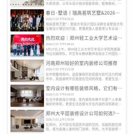
头部资源，以专业设计结合智能系统，智美融合，打
造适配更多人居需求的全场景智慧生活空间。
春日·墅语丨瑞高易筑艺墅&2026墅装大宅美学设计交流体验会
2026/7/20 下午8:50:22
瑞高易筑艺墅®｜墅装大宅设计团队深耕全省墅装大宅
全案设计懂空间尺度，更懂家族人居需求以专业设计
力量为桥，将空间美学、功能实用与人文情怀深度融
热烈欢迎｜郑州轻工业大学艺术设计学院刘副书记一行莅临瑞高易筑艺墅考察指导
合，为每一位业主定制专属的墅装大宅方案。
2026/7/17 下午5:58:15
4月27日上午，郑州轻工业大学艺术设计学院党委副
书记刘娟带队，环艺专业教研教师及就业工作团队一
行莅临瑞高易筑艺墅参观交流。瑞高战略投资顾问余
河南郑州较好的室内装修公司推荐
炬斌、郑州轻工业大学优秀毕业生代表、瑞高艺墅高
级主任设计师邵天鹏热情接待并陪同座谈。
2026/7/19 下午3:15:38
在中原腹地郑州，这座兼具历史底蕴与现代活力的城
市中，家居装修不仅是居住空间的改造，更是生活品
质的升级。随着人们对居住环境要求的提升，如何选
室内设计有哪些装修风格，它们有什么特色
择一家既能满足个性化需求，又能提供专业服务的装
修公司，成为许多业主关注的焦点。在众多装饰公司
2026/7/21 下午6:18:37
中，河南瑞高装饰凭借其独特的设计理念、精湛的施
在当今家居设计领域，室内装修风格不仅是个人审美
工工艺和贴心的服务体系，逐渐在郑州装修市场占据
偏好的体现，更是生活态度与文化内涵的深刻表达。
一席之地。本文将深入剖析瑞高装饰的核心竞争力，
随着全球化进程的加速与艺术思潮的交融，室内设计
并探讨其如何通过创新与品质赢得客户信赖。
郑州大平层装修设计公司如何选?瑞高装饰告诉您把握这5大要点
风格呈现出前所未有的丰富性与创新性。从古典到现
代，从东方到西方，每一种风格都承载着独特的历史
2026/7/23 上午1:50:04
记忆与美学价值，为居住空间注入灵魂与温度。目前
在郑州，大平层住宅因其开阔的空间、优越的居住体
室内装修有哪些设计风格呢？
验，成为高端人居的热门选择。然而，大平层装修对
设计能力、施工工艺和资源整合要求极高，如何选择