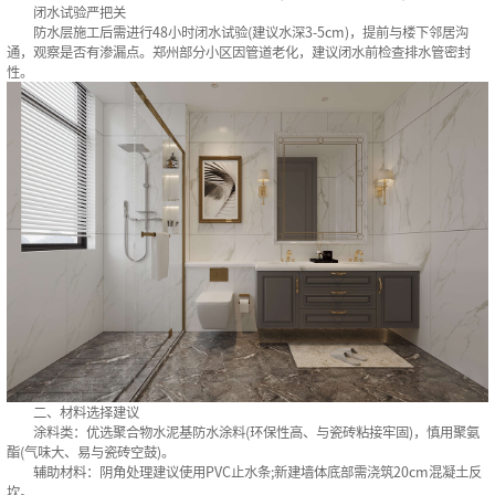
闭水试验严把关‌
防水层施工后需进行48小时闭水试验(建议水深3-5cm)，提前与楼下邻居沟
通，观察是否有渗漏点。郑州部分小区因管道老化，建议闭水前检查排水管密封
性。
二、材料选择建议‌
涂料类‌：优选聚合物水泥基防水涂料(环保性高、与瓷砖粘接牢固)，慎用聚氨
酯(气味大、易与瓷砖空鼓)。
辅助材料‌：阴角处理建议使用PVC止水条;新建墙体底部需浇筑20cm混凝土反
坎。