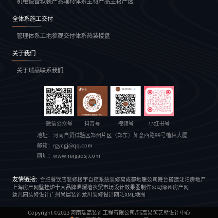
机电设备
软装产品
辅材体系
主材产品
主材严选
全体系施工交付
管理体系
工地参观
交付体系
热装楼盘
关于我们
关于瑞高
联系我们
微信公众号
抖音号
视频号
小红书号
地址：
河南自贸试验区郑州片区（郑东）如意西路99号楷林大厦
邮箱：
rgycgj@qq.com
网址：
www.ruigaosj.com
友情链接:
合肥餐饮店装修
楼宇自控系统
装修窝
成都地暖公司
舞台搭建
沈阳房地产
上海房产网
壁挂炉十大品牌
泄爆墙
农贸市场设计
效果图制作公司
涿州房产网
幼儿园装修设计
广州尚层装饰
龙川装修设计
网站XML地图
Copyright ©2023
河南瑞高装饰工程有限公司/瑞高易筑艺墅设计中心