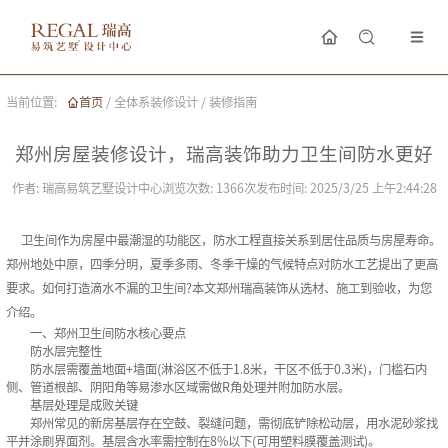
当前位置:
首页
/
全体系装修设计
/
装修指南
郑州房屋装修设计，瑞高装饰助力卫生间防水更好
作者:
瑞高易筑艺墅设计中心
浏览次数:
1366
次
发布时间:
2025/3/25 上午2:44:28
卫生间作为房屋中最潮湿的功能区，防水工程直接关系到居住品质与房屋寿命。
郑州地处中原，四季分明，夏季多雨、冬季干燥的气候特点对防水工艺提出了更高
要求。如何打造滴水不漏的卫生间?本文郑州瑞高装饰从选材、施工到验收，为您
介绍。
一、郑州卫生间防水核心要点‌
防水层完整性‌
防水层需覆盖地面+墙面(淋浴区不低于1.8米，干区不低于0.3米)，门槛石内
侧、管道根部、阴阳角等易渗水区域需做R角处理并附加防水层。
基层处理是成败关键‌
郑州常见的新房基层存在空鼓、裂缝问题，需彻底铲除松动层，用水泥砂浆找
平并涂刷界面剂。基层含水率需控制在8%以下(可用塑料膜覆盖测试)。