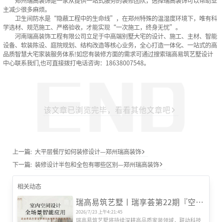
郑州瑞高装饰是一家从提供一站式服务的装修团队，选择瑞高装饰可以帮助业
主减少很多麻烦。‌
卫生间防水是“隐蔽工程中的生命线”，在郑州特殊的温湿度环境下，唯有科
学选材、规范施工、严格验收，才能实现“一次施工，终身无忧”。
河南瑞高装饰工程有限公司立足于中高端别墅大宅的设计、施工、主材、智能
设备、软装陈设、庭院规划、结构改造等核心业务，全心打造一体化、一站式的高
品质智慧大宅家装服务体系!如您有装修方面的需求可通过搜索瑞高易筑艺墅设计
中心联系我们,也可直接拨打电话咨询：18638007548。
该文章已浏览完毕，看看其他文章吧
上一篇:
大平层餐厅如何装修设计—郑州瑞高装饰
下一篇:
装修设计半包和全包有哪些区别—郑州瑞高装饰
相关动态
瑞高易筑艺墅丨瑞享荟第22期『空间智能场景』研发会圆满举办
2026/7/23 上午4:21:45
瑞高易筑艺墅将持续深耕高品质家装领域，联动科技