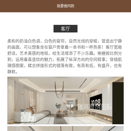
我要做同款
客厅
柔和的奶油白色调，白色的窗帘，自然光线的穿梭，营造出宁静
的画面，可以想象坐在窗户旁拿着一本书和一杯热茶！客厅宽敞
舒适，艺术美感的地毯，给生活增添了不少乐趣。格栅按比例分
割，运用垂直竖纹的魅力，拓展了纵深方向的空间叙事；穿插肌
理感图案，糅合拼接形式的错落有致，有高有低，有盛开，也有
静默。