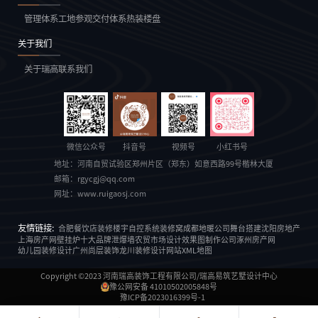
管理体系
工地参观
交付体系
热装楼盘
关于我们
关于瑞高
联系我们
微信公众号
抖音号
视频号
小红书号
地址：
河南自贸试验区郑州片区（郑东）如意西路99号楷林大厦
邮箱：
rgycgj@qq.com
网址：
www.ruigaosj.com
友情链接:
合肥餐饮店装修
楼宇自控系统
装修窝
成都地暖公司
舞台搭建
沈阳房地产
上海房产网
壁挂炉十大品牌
泄爆墙
农贸市场设计
效果图制作公司
涿州房产网
幼儿园装修设计
广州尚层装饰
龙川装修设计
网站XML地图
Copyright ©2023
河南瑞高装饰工程有限公司/瑞高易筑艺墅设计中心
豫公网安备 41010502005848号
豫ICP备2023016399号-1