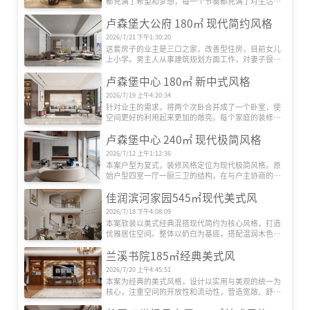
都充满了希望和梦想，每一个节奏都充满了对生活的
勇气和决心，浪漫优雅的精致格调造就优雅的人生。

卢森堡大公府 180㎡ 现代简约风格
本案风格继承了新法式的高贵典雅，摒弃原本繁复的
雕花与装饰,以简化流畅的形式，重新给空间一个关于
2026/7/21 下午1:30:20
奢华浪漫的定义，它比奢华的传统法式更贴近现代生
这套房子的业主是三口之家，改善型住房，目前女儿
活方式，是顺应当代的生活品质需求的新风尚。

上小学。男主人从事建筑规划方面工作，对妻子很体
装饰层级上采用凸显时代特征的设计方式，赋予居室
贴，女主人是一名儿科医生，为人直爽比较健谈。业
端庄的气质。用简洁、明晰的线条装饰,更加理性硬
卢森堡中心 180㎡ 新中式风格
主夫妇对房子考虑长期居住使用，所以希望效果可以
朗，典雅且时尚。让空间在现代和古典之间碰撞，通
干净舒适大气一些，功能上希望方便长期居住收纳功
过对材质、细节，层次的整合把控，突出优雅，高贵
2026/7/19 上午4:20:34
能要齐全，女主人钟情餐岛式餐桌，希望生活不要缺
的情调。
针对业主的需求，将两个次卧合并成了一个卧室，使
少仪式感。
空间更好的利用起来更加的敞亮。每个家庭的装修中
都需要拥有功能性的设计，这也是一个家居装修中最
卢森堡中心 240㎡ 现代极简风格
主要的目的。新中式风格的设计理念也体现出了功能
性的设计，新中式风格的家具大多数采用实木型对材
2026/7/12 上午1:12:36
料，能够满足整体实用的功能性。
本案户型为复式，装修风格定位为现代极简风格。原
始户型四室一厅一厨三卫的结构，在与户主协商的过
程中，通过对户型墙体的拆除和新建，由原始户型四
佳润滨河家园545㎡现代美式风
室一厅一厨三卫的结构重现为一层三室一厅一厨二
卫、二层为休闲娱乐区域的方案分布结构。
2026/7/18 下午4:08:09
本案软装以美式经典混搭现代简约为核心风格，打造
优雅居住空间。整体以奶白为基底，搭配温润木色与
复古黄铜五金，构建柔和雅致的空间基调。家具选型
兰溪书院185㎡经典美式风
上，融合拉扣布艺沙发、雕花休闲椅与实木圆餐桌，
以复古线条呼应美式底蕴，同时以极简螺旋吊灯、利
2026/7/20 上午4:45:51
落楼梯扶手平衡空间厚重感。
‌本案为经典的美式风格，设计以实用与美观的统一为
核心，注重空间的开放性和流动性，营造宽敞、舒适
的居住环境。