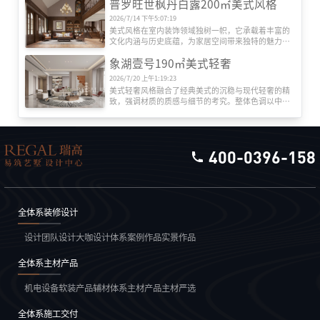
普罗旺世枫丹白露200㎡美式风格
2026/7/14 下午5:07:19
美式风格在室内装饰领域独树一帜，它承载着丰富的
文化内涵与历史底蕴，为家居空间带来独特的魅力与
舒适感。
象湖壹号190㎡美式轻奢
2026/7/20 上午1:19:23
美式轻奢风格融合了经典美式的沉稳与现代轻奢的精
致，强调材质的质感与细节的考究。整体色调以中性
色为基底，搭配金属、石材、皮革等元素，营造低调
奢华的氛围。空间布局注重对称与层次，通过线条装
饰、古典元素与现代简约的碰撞，打造优雅而不失舒
适的高品质居住体验。
400-0396-158
全体系装修设计
设计团队
设计大咖
设计体系
案例作品
实景作品
全体系主材产品
机电设备
软装产品
辅材体系
主材产品
主材严选
全体系施工交付