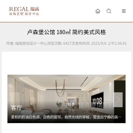
卢森堡公馆 180㎡ 简约美式风格
作者:
瑞高原创设计一中心
浏览次数:
6427
次
发布时间:
2023/9/6 上午2:36:41
客厅
柔和的奶油白色调，白色的窗帘，自然光线的穿梭，营造出宁静的画面，可以想象坐在窗户旁拿着一本书和一杯热茶！客厅宽敞舒适，艺术美感的地毯，给生活增添了不少乐趣。格栅按比例分割，运用垂直竖纹的魅力，拓展了纵深方向的空间叙事；穿插肌理感图案，糅合拼接形式的错落有致，有高有低，有盛开，也有静默。