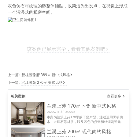
灰色仿石材纹理的砖整体铺贴，以简洁为出发点，在视觉上形成
一个沉浸式的私密空间。
该案例已展示完毕，看看其他案例吧
上一篇:
碧桂园豫府 389㎡ 新中式风格
下一篇:
宏江瀚苑 270㎡ 美式风格
相关案例
查看更多
兰溪上苑 170㎡下叠 新中式风格
2026/7/11 上午8:30:02
本案为兰溪上苑170平的下叠户型，通过运用黑胡桃
木、大理石等材质，以及蓝色的点缀和丝绸刺绣元
素，打造了一个兼具沉稳大气与时尚雅致的家居空
兰溪上苑 200㎡ 现代简约风格
间。各个功能区域的设计都充分考虑了实用性与美学
感受，展现了新中式风格的独特魅力，为居住者提供