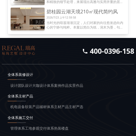
和精致的细节处理，来展现出高雅与实用并重的居住
空间。整体布局上，采用开放式设计，客厅、餐厅与
碧桂园云湖天境210㎡现代简约风
厨房无缝连接，营造出宽敞通透的生活区域。客厅
中，大理石与木质材料的搭配使用，既增添了自然气
2026/7/23 上午12:59:58
息，又不失时尚感。
当时光的喧嚣渐渐沉淀，人们对家的向往愈发趋向内
心的宁静与纯粹。本案以简白为纸，润木为墨，勾勒
出一处能安放疲惫、滋养心灵的静谧港湾。
400-0396-158
全体系装修设计
设计团队
设计大咖
设计体系
案例作品
实景作品
全体系主材产品
机电设备
软装产品
辅材体系
主材产品
主材严选
全体系施工交付
管理体系
工地参观
交付体系
热装楼盘