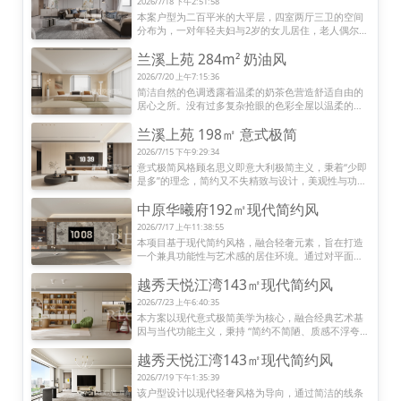
2026/7/18 下午2:51:58
了一个温馨、舒适且充满东方美学的生活环境。
本案户型为二百平米的大平层，四室两厅三卫的空间
分布为，一对年轻夫妇与2岁的女儿居住，老人偶尔过
来居住。

兰溪上苑 284m² 奶油风
业主要求空间开阔;最好可以实现餐厨一体;男女主人均
有偶尔居家办公的需求。

2026/7/20 上午7:15:36
全屋无主灯设计，营造温馨光影。奶油色系与原木色
简洁自然的色调透露着温柔的奶茶色营造舒适自由的
结合，软乎乎的细腻温柔感可以快速的卸下疲惫使人
居心之所。没有过多复杂抢眼的色彩全屋以温柔的奶
放松下来。
油色为主基调，沉沦于温暖心动自然清浅的居所。
兰溪上苑 198㎡ 意式极简
2026/7/15 下午9:29:34
意式极简风格顾名思义即意大利极简主义，秉着“少即
是多”的理念，简约又不失精致与设计，美观性与功能
性的空间里互相平衡，让空间呈现质感与高级的美。
中原华曦府192㎡现代简约风
2026/7/17 上午11:38:55
本项目基于现代简约风格，融合轻奢元素，旨在打造
一个兼具功能性与艺术感的居住环境。通过对平面格
局的优化重组，以及对材质、光影的细腻把控，营造
越秀天悦江湾143㎡现代简约风
出通透、沉稳且富有层次的居住体验。
2026/7/23 上午6:40:35
本方案以现代意式极简美学为核心，融合经典艺术基
因与当代功能主义，秉持 “简约不简陋、质感不浮夸” 
的设计哲学，以线条为骨、材质为魂、光影为韵，打
越秀天悦江湾143㎡现代简约风
造兼具理性秩序与温润质感的居住空间。
2026/7/19 下午1:35:39
该户型设计以现代轻奢风格为导向，通过简洁的线条