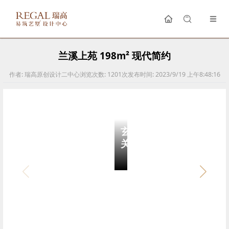
兰溪上苑 198m² 现代简约
作者:
瑞高原创设计二中心
浏览次数:
1201
次
发布时间:
2023/9/19 上午8:48:16
玄
关
仿石材抽屉和烤漆门板负责写实收纳，