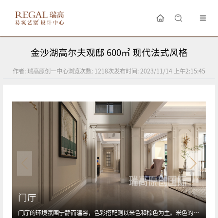
金沙湖高尔夫观邸 600㎡ 现代法式风格
作者:
瑞高原创一中心
浏览次数:
1218
次
发布时间:
2023/11/14 上午2:15:45
门厅
门厅的环境氛围宁静而温馨，色彩搭配则以米色和棕色为主。米色的墙面和棕色的瓷砖地面构成了简洁而优雅的背景，给人一种舒适的感觉。