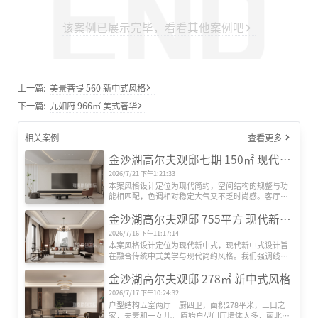
该案例已展示完毕，看看其他案例吧
上一篇:
美景菩提 560 新中式风格
下一篇:
九如府 966㎡ 美式奢华
相关案例
查看更多
金沙湖高尔夫观邸七期 150㎡ 现代简约风格
2026/7/21 下午1:21:33
本案风格设计定位为现代简约，空间结构的规整与功
能相匹配，色调相对稳定大气又不乏时尚感。客厅以
射灯为主光源，整体简约而灵动。与整屋风格相契合
金沙湖高尔夫观邸 755平方 现代新中式
整体简约而灵动。茶几采用同色系不同材质的元素，
现代感十足。造型简单类似方块形的单椅，营造一处
2026/7/16 下午11:17:14
轻松休闲的氛围。渐变色颜色清新的地毯，给空间增
本案风格设计定位为现代新中式，现代新中式设计旨
添一份层次感。搭配浅浅的白色窗帘使得空间简洁而
在融合传统中式美学与现代简约风格。我们强调线条
儒雅。
流畅与简约，同时注重空间的层次感和立体感，营造
金沙湖高尔夫观邸 278㎡ 新中式风格
出一种既有东方韵味又符合现代审美的生活氛围。
2026/7/17 下午10:24:32
户型结构五室两厅一厨四卫，面积278平米，三口之
家，夫妻和一女儿。 原始户型门厅墙体太多，南北不