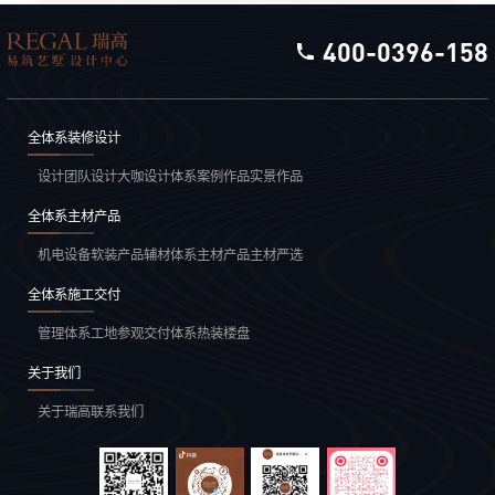
以柔线为韵、暖调为底，打造出兼具现代设计秩序感
与法式优雅温度的居住空间，诠释 “浪漫与生活共
400-0396-158
生，精致与舒适并存” 的现代法式生活美学。
全体系装修设计
设计团队
设计大咖
设计体系
案例作品
实景作品
全体系主材产品
机电设备
软装产品
辅材体系
主材产品
主材严选
全体系施工交付
管理体系
工地参观
交付体系
热装楼盘
关于我们
关于瑞高
联系我们