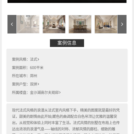
案例信息
案例风格：
法式
案例面积：
600
平米
所在城市：
郑州
案例户型：
双拼
所属楼盘：
金沙湖高尔夫观邸
现代法式风格的浪漫从法式室内风格下手，精美的图案就是最好的凭
证，甜美的剧情由此开始;暖色的曲调配合白色吊顶让优雅的温馨突
出，从视觉和体验上同时丰富了生活。法式风情的别墅在布局上也传
达出浓浓的浪漫气息——轴线的对称、浓郁风情的廊柱、细致的雕