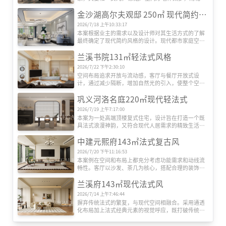
通透。通过整体格局调整，客厅阳台打通，原有门厅
金沙湖高尔夫观邸 250㎡ 现代简约风格
客餐厅多余墙体拆除，使得整个空间宽敞明亮，南北
通透。原有北向卧室及卫生间拆开做保姆间，东向中
2026/7/18 上午10:33:17
间卧室打开做书房使过道开敞明亮，其他公共区尽可
本案根据业主的需求以及设计师对其生活方式的了解
能开放，释放足够的空间。客餐厅用胡桃木木质和暖
最终确定了现代简约风格的设计。现代都市家庭空间
灰色地砖使整个空间看起来温馨舒适，门厅采用木质
紧凑，但是人们总希望拥有大空间、舒适怡神的居
护墙板和山水画的石材满满的入户仪式感。舒适而明
兰溪书院131㎡轻法式风格
所。美国建筑师沙利文曾经讲过：“形式由功能而
亮的色调，彰显现代新中式的精致品质。
来”。空间中的功能性设计由生活而来，不为对立而
2026/7/22 下午2:30:10
生，互为因果相融。
空间布局追求开放与流动感，客厅与餐厅开放式设
计，通过减少隔断，增加自然光的引入，使整个空间
更加通透，视觉上也更加宽敞。 此外在结构和布局上
巩义河洛名庭220㎡现代轻法式
比较强调轴线对称，对称能强化空间气势上的恢弘豪
华。
2026/7/19 上午7:17:00
本案为一处高端顶楼复式住宅，设计旨在打造一个既
具法式浪漫神韵，又符合现代人居需求的精致生活空
间。设计摒弃传统法式的繁复与厚重，以 “现代轻法
中建元熙府143㎡法式复古风
式” 为核心理念，萃取法式美学中的优雅线条、对称
布局和精致细节，并融合现代风格的简约、明亮与开
2026/7/20 下午11:16:53
阔感。空间以纯净的白色为主调，通过丰富的材质层
本案例在空间和布局上都充分考虑功能需求和动线流
次和光影变化，营造出一个通透、典雅、充满艺术气
畅性。客厅以沙发、茶几为核心，搭配合理的装饰
息的居住环境。
区，营造出舒适的休闲与社交空间；卧室明确划分睡
兰溪府143㎡现代法式风
眠、收纳和休闲区域，飘窗的利用增加了空间的实用
性和趣味性
2026/7/14 上午7:46:44
摒弃传统法式的繁复，与现代空间相融合。采用通透
化布局加上法式经典元素的视觉呼应，既打破传统空
间的割裂感，让自然光线与柔和灯光交织铺满空间，
又为日常场景注入法式特有的仪式感与温馨感
