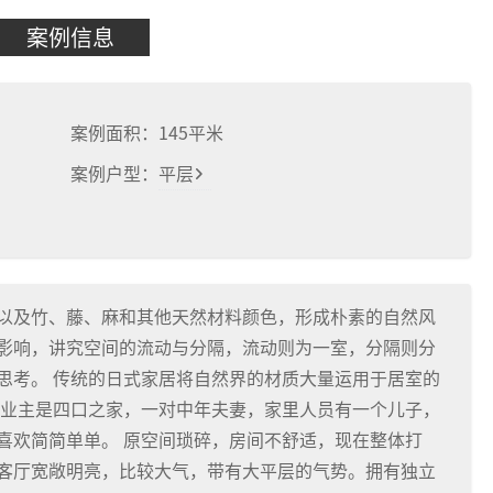
案例信息
案例面积：
145
平米
案例户型：
平层
以及竹、藤、麻和其他天然材料颜色，形成朴素的自然风
影响，讲究空间的流动与分隔，流动则为一室，分隔则分
思考。 传统的日式家居将自然界的材质大量运用于居室的
 业主是四口之家，一对中年夫妻，家里人员有一个儿子，
喜欢简简单单。 原空间琐碎，房间不舒适，现在整体打
客厅宽敞明亮，比较大气，带有大平层的气势。拥有独立