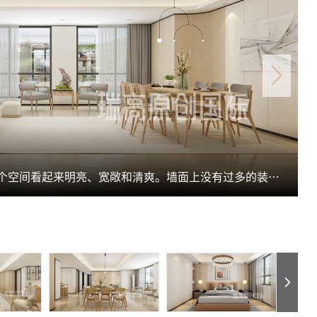
整个客厅采用了原木色的装饰，使得整个空间看起来明亮、宽敞和清爽。墙面上没有过多的装饰，简洁的设计使得空间更加流畅。木质桌椅和地毯则增加了客厅的质感和温馨感，给人一种舒适和安逸的感觉。