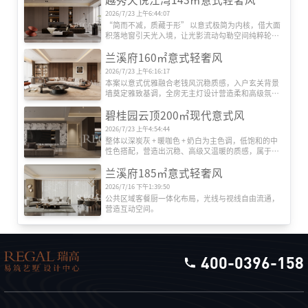
2026/7/23 上午6:44:07
“简而不减，质藏于形” 以意式极简为内核，借大面
积落地窗引天光入境，让光影流动勾勒空间纯粹轮
廓。

兰溪府160㎡意式轻奢风
空间上以利落直线划分功能场域，隐形收纳系统消融
冗余，浅灰基底交织原木肌理与哑光岩板，金属饰条
2026/7/23 上午6:16:17
作点睛之笔，摒弃繁复装饰，于材质本真与比例平衡
本案以意式优雅融合老钱风沉稳质感，入户玄关背景
中传递静谧质感，既契合现代起居的实用诉求，更彰
墙奠定雅致基调，全房无主灯设计营造柔和高级氛
显克制而高阶的居住美学。
围。
碧桂园云顶200㎡现代意式风
2026/7/23 上午4:54:44
整体以深炭灰 + 暖咖色 + 奶白为主色调，低饱和的中
性色搭配，营造出沉稳、高级又温暖的质感，属于现
代轻奢 / 意式极简的范畴，和之前的法式奶油风是完
兰溪府185㎡意式轻奢风
全不同的路线，更偏向成熟、克制的美学表达。
2026/7/16 下午1:39:50
公共区域客餐厨一体化布局，光线与视线自由流通，
营造互动空间。
400-0396-158