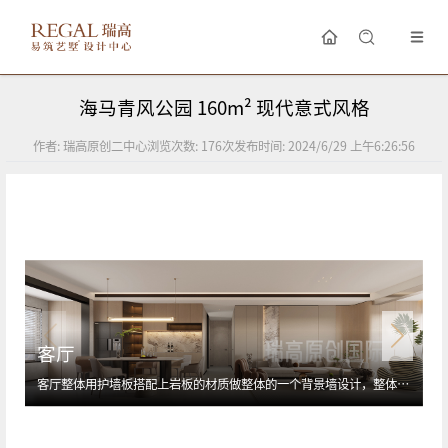
海马青风公园 160m² 现代意式风格
作者:
瑞高原创二中心
浏览次数:
176
次
发布时间:
2024/6/29 上午6:26:56
客厅
客厅整体用护墙板搭配上岩板的材质做整体的一个背景墙设计，整体看上去高级又有质感，软装搭配上异型的布质沙发来增加整体的舒适度，阳台处与客厅相连接做一个隐藏弱化梁体设计，让阳台的垭口显得更高。 墙面采用浅灰色调，搭配深棕色的皮质沙发和金属材质的茶几，营造出一种高级而舒适的氛围。吊灯和壁画的点缀，为客厅增添了一份艺术气息和精致感