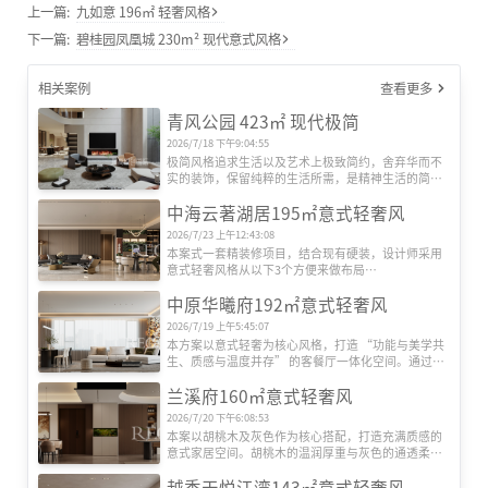
上一篇:
九如意 196㎡ 轻奢风格
下一篇:
碧桂园凤凰城 230m² 现代意式风格
相关案例
查看更多
青风公园 423㎡ 现代极简
2026/7/18 下午9:04:55
极简风格追求生活以及艺术上极致简约，舍弃华而不
实的装饰，保留纯粹的生活所需，是精神生活的简
化。

中海云著湖居195㎡意式轻奢风
极简风格奉行一切从简的生活，这样才能够体会到生
2026/7/23 上午12:43:08
活本身带来的快乐。现代简约风格是一种生活态度的
本案式一套精装修项目，结合现有硬装，设计师采用
表达，同样极简主义也是一种纯粹的生活态度表达,它
意式轻奢风格从以下3个方便来做布局

非常注重自然光线的引入，去除了不必要的装饰物、
空间布局：客餐一体化开放式设计，消弭区域隔断，
家具，以浅色或黑色来营造空间的通透与开阔。
中原华曦府192㎡意式轻奢风
让空间通透感、开阔感翻倍。

材质质感：暖棕木饰面 + 金属（茶几 / 吊灯 / 柜框）+ 
2026/7/19 上午5:45:07
光亮石材地面 + 局部大理石纹理，多重材质叠加出高
本方案以意式轻奢为核心风格，打造 “功能与美学共
级轻奢感。

生、质感与温度并存” 的客餐厅一体化空间。通过材
采光与视野：超大落地窗 + 柔纱帘，既引入充足自然
质碰撞、光影营造与动线优化，平衡都市精英对品质
采光，又柔化光线；同时能直接俯瞰城市景观，提升
兰溪府160㎡意式轻奢风
生活的追求与家庭社交的情感需求，实现 “会客、休
空间氛围感。
闲、用餐” 三大场景的自然过渡。
2026/7/20 下午6:08:53
本案以胡桃木及灰色作为核心搭配，打造充满质感的
意式家居空间。胡桃木的温润厚重与灰色的通透柔和 
相互碰撞，搭配岩板、皮革等材质，以诠释低调奢华
越秀天悦江湾143㎡意式轻奢风
的永恒美学。