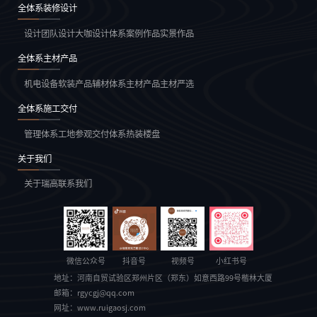
全体系装修设计
设计团队
设计大咖
设计体系
案例作品
实景作品
全体系主材产品
机电设备
软装产品
辅材体系
主材产品
主材严选
全体系施工交付
管理体系
工地参观
交付体系
热装楼盘
关于我们
关于瑞高
联系我们
微信公众号
抖音号
视频号
小红书号
地址：
河南自贸试验区郑州片区（郑东）如意西路99号楷林大厦
邮箱：
rgycgj@qq.com
网址：
www.ruigaosj.com