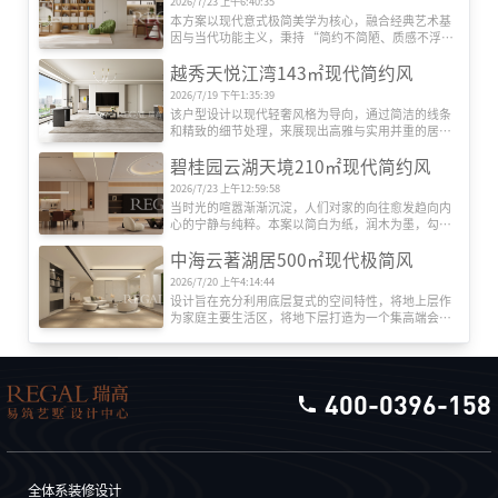
2026/7/23 上午6:40:35
本方案以现代意式极简美学为核心，融合经典艺术基
因与当代功能主义，秉持 “简约不简陋、质感不浮
夸” 的设计哲学，以线条为骨、材质为魂、光影为
越秀天悦江湾143㎡现代简约风
韵，打造兼具理性秩序与温润质感的居住空间。
2026/7/19 下午1:35:39
该户型设计以现代轻奢风格为导向，通过简洁的线条
和精致的细节处理，来展现出高雅与实用并重的居住
空间。整体布局上，采用开放式设计，客厅、餐厅与
碧桂园云湖天境210㎡现代简约风
厨房无缝连接，营造出宽敞通透的生活区域。客厅
中，大理石与木质材料的搭配使用，既增添了自然气
2026/7/23 上午12:59:58
息，又不失时尚感。
当时光的喧嚣渐渐沉淀，人们对家的向往愈发趋向内
心的宁静与纯粹。本案以简白为纸，润木为墨，勾勒
出一处能安放疲惫、滋养心灵的静谧港湾。
中海云著湖居500㎡现代极简风
2026/7/20 上午4:14:44
设计旨在充分利用底层复式的空间特性，将地上层作
为家庭主要生活区，将地下层打造为一个集高端会
客、休闲娱乐、静谧休憩于一体的“家庭私享空
间”。
400-0396-158
全体系装修设计