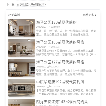
下一篇:
云水山居350㎡侘寂风
相关案例
查看更多
海马公园180㎡现代简约
2026/7/21 下午12:59:50
设计，是一种生活方式，每个细节都匠心独具，功能
至上。适合自己生活的设计，才是最好的设计。
海马公园105㎡现代简约风格
2026/7/14 下午10:01:15
设计秉承简约而不简单的原则，以现代风格为基调，
融合舒适与时尚元素，旨在打造一个既符合现代审美
又兼具实用性的居住空间。整体色调以米色、灰色和
海马公园127㎡现代简约风格
白色等中性色为主，这些色彩不仅为空间带来了宁静
与和谐，还营造出一种温馨而雅致的氛围。通过色彩
2026/7/22 上午12:19:14
的巧妙搭配，使得整个空间更加协调统一。
整体户型方正且布局合理，业主为一对新婚夫妇，旨
在提升生活便捷性，使日常起居更为顺畅。
中原华曦府192㎡现代简约风
2026/7/17 上午11:38:55
本项目基于现代简约风格，融合轻奢元素，旨在打造
一个兼具功能性与艺术感的居住环境。通过对平面格
局的优化重组，以及对材质、光影的细腻把控，营造
越秀天悦江湾143㎡现代简约风
出通透、沉稳且富有层次的居住体验。