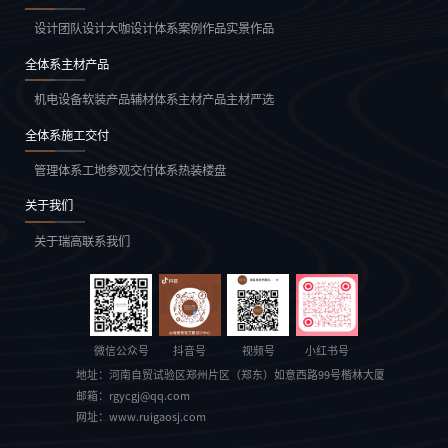
设计团队
设计大咖
设计体系
案例作品
实景作品
全体系主材产品
机电设备
软装产品
辅材体系
主材产品
主材严选
全体系施工交付
管理体系
工地参观
交付体系
热装楼盘
关于我们
关于瑞高
联系我们
微信公众号
抖音号
视频号
小红书号
地址：
河南自贸试验区郑州片区（郑东）如意西路99号楷林大厦
邮箱：
rgycgj@qq.com
网址：
www.ruigaosj.com