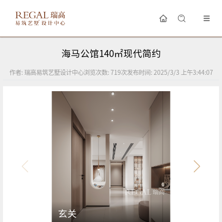
海马公馆140㎡现代简约
作者:
瑞高易筑艺墅设计中心
浏览次数:
719
次
发布时间:
2025/3/3 上午3:44:07
玄关