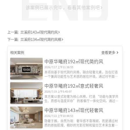
该案例已展示完毕，看看其他案例吧
上一篇:
兰溪府143㎡现代简约风
下一篇:
兰溪府134㎡现代简约风格
相关案例
查看更多
中原华曦府192㎡现代简约风
2026/7/17 上午11:38:55
本项目基于现代简约风格，融合轻奢元素，旨在打造
一个兼具功能性与艺术感的居住环境。通过对平面格
局的优化重组，以及对材质、光影的细腻把控，营造
中原华曦府192㎡意式轻奢风
出通透、沉稳且富有层次的居住体验。
2026/7/19 上午5:45:07
本方案以意式轻奢为核心风格，打造 “功能与美学共
生、质感与温度并存” 的客餐厅一体化空间。通过材
质碰撞、光影营造与动线优化，平衡都市精英对品质
中原华曦府143㎡现代轻奢风
生活的追求与家庭社交的情感需求，实现 “会客、休
闲、用餐” 三大场景的自然过渡。
2026/7/22 上午10:44:53
隐奢于雅，自然为境：奢华感不靠堆砌，而是通过材
质的原始肌理、精妙的光影控制和留白艺术来含蓄表
达。
