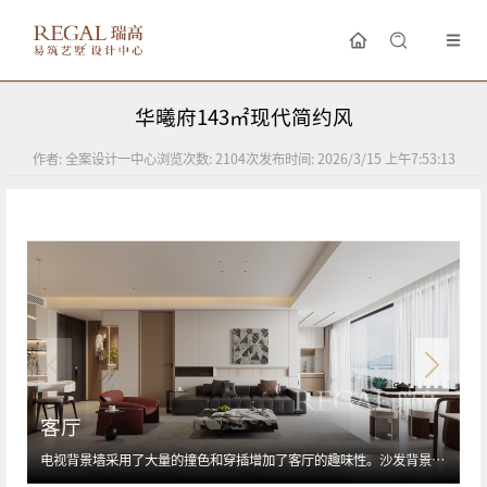
华曦府143㎡现代简约风
作者:
全案设计一中心
浏览次数:
2104
次
发布时间:
2026/3/15 上午7:53:13
客厅
电视背景墙采用了大量的撞色和穿插增加了客厅的趣味性。沙发背景墙墙板造型设计增加了客厅的美观性。