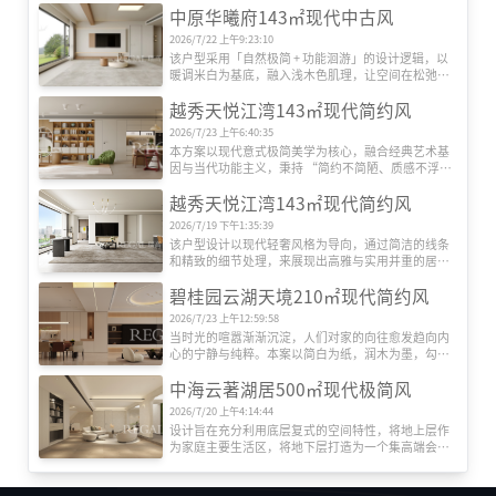
中原华曦府143㎡现代中古风
人文滋养，诗意栖居：将东方美学、艺术收藏融入空
间，使其不仅是居所，更是精神容器。吊顶中也巧妙
2026/7/22 上午9:23:10
的结合“天圆地方”的哲学思考。

该户型采用「自然极简 + 功能洄游」的设计逻辑，以
自然静奢，身心热爱：更强调宁静、治愈的氛围。运
暖调米白为基底，融入浅木色肌理，让空间在松弛感
用微水泥、木质等营造包裹感，色彩更统一柔和，身
中传递温和质感。入户区用嵌入式柜 + 悬浮换鞋台 + 
心在此得到彻底的安放。
越秀天悦江湾143㎡现代简约风
氛围灯带，实现收纳与仪式感的平衡；客餐厨采用 
LDK 一体化布局，弧形吊顶与线性灯弱化边界，餐厅
2026/7/23 上午6:40:35
兼作社交与操作界面，玻璃移门可灵活切换开放 / 封
本方案以现代意式极简美学为核心，融合经典艺术基
闭模式。
因与当代功能主义，秉持 “简约不简陋、质感不浮
夸” 的设计哲学，以线条为骨、材质为魂、光影为
越秀天悦江湾143㎡现代简约风
韵，打造兼具理性秩序与温润质感的居住空间。
2026/7/19 下午1:35:39
该户型设计以现代轻奢风格为导向，通过简洁的线条
和精致的细节处理，来展现出高雅与实用并重的居住
空间。整体布局上，采用开放式设计，客厅、餐厅与
碧桂园云湖天境210㎡现代简约风
厨房无缝连接，营造出宽敞通透的生活区域。客厅
中，大理石与木质材料的搭配使用，既增添了自然气
2026/7/23 上午12:59:58
息，又不失时尚感。
当时光的喧嚣渐渐沉淀，人们对家的向往愈发趋向内
心的宁静与纯粹。本案以简白为纸，润木为墨，勾勒
出一处能安放疲惫、滋养心灵的静谧港湾。
中海云著湖居500㎡现代极简风
2026/7/20 上午4:14:44
设计旨在充分利用底层复式的空间特性，将地上层作
为家庭主要生活区，将地下层打造为一个集高端会
客、休闲娱乐、静谧休憩于一体的“家庭私享空
间”。