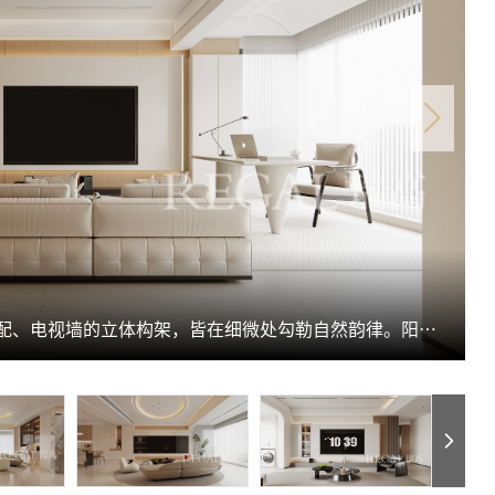
客餐厅的设计细节中，餐边柜的木色搭配、电视墙的立体构架，皆在细微处勾勒自然韵律。阳光从落地窗洒进来，在白墙上形成温柔光斑，整个公共区域显得明亮又生动。