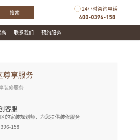
24小时咨询电话
搜索
400-0396-158
瑞高
联系我们
预约服务
区尊享服务
享装修服务
创客服
区的家装规划师，为您提供装修服务
0396-158