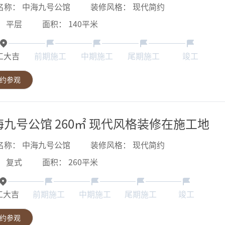
名称：
中海九号公馆
装修风格：
现代简约
：
平层
面积：
140
平米
工大吉
前期施工
中期施工
尾期施工
竣工
约参观
海九号公馆 260㎡ 现代风格装修在施工地
名称：
中海九号公馆
装修风格：
现代简约
：
复式
面积：
260
平米
工大吉
前期施工
中期施工
尾期施工
竣工
约参观