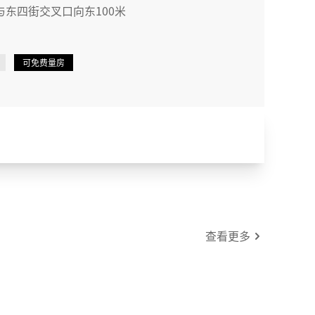
与东四街交叉口向东100米
可免费量房
查看更多