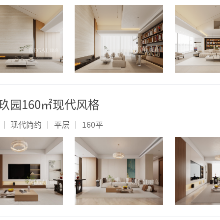
玖园160㎡现代风格
现代简约
平层
160
平