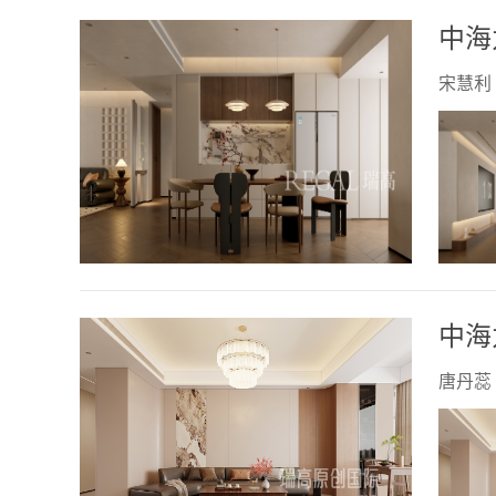
中海
宋慧利
中海
唐丹蕊