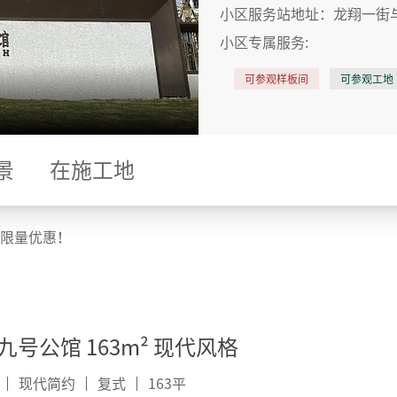
小区服务站地址：
龙翔一街
小区专属服务:
可参观样板间
可参观工地
景
在施工地
限量优惠！
九号公馆 163m² 现代风格
现代简约
复式
163
平