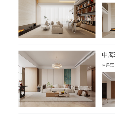
中海
唐丹蕊