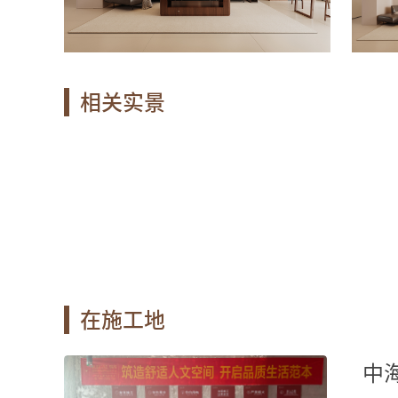
相关实景
在施工地
精品工地
中