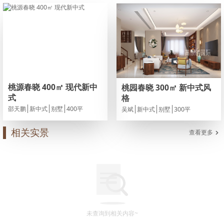
桃源春晓 400㎡ 现代新中
桃园春晓 300㎡ 新中式风
式
格
邵天鹏
新中式
别墅
400
平
吴斌
新中式
别墅
300
平
相关实景
查看更多
未查询到相关内容~