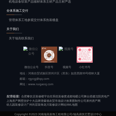
机电设备
软装产品
辅材体系
主材产品
主材严选
全体系施工交付
管理体系
工地参观
交付体系
热装楼盘
关于我们
关于瑞高
联系我们
微信公众号
抖音号
视频号
小红书号
地址：
河南自贸试验区郑州片区（郑东）如意西路99号楷林大厦
邮箱：
rgycgj@qq.com
网址：
www.ruigaosj.com
友情链接:
合肥餐饮店装修
楼宇自控系统
装修窝
成都地暖公司
舞台搭建
沈阳房地产
上海房产网
壁挂炉十大品牌
泄爆墙
农贸市场设计
效果图制作公司
涿州房产网
幼儿园装修设计
广州尚层装饰
龙川装修设计
网站XML地图
Copyright ©2023
河南瑞高装饰工程有限公司/瑞高易筑艺墅设计中心