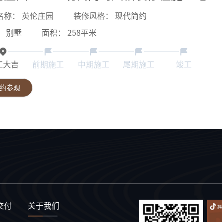
名称：
英伦庄园
装修风格：
现代简约
：
别墅
面积：
258
平米
工大吉
前期施工
中期施工
尾期施工
竣工
约参观
交付
关于我们