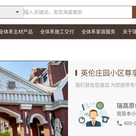
全体系主材产品
全体系施工交付
全体系家装服务
关于
英伦庄园
小区尊
我们就在您身边 为您提供专
瑞高原
我是本小
400-