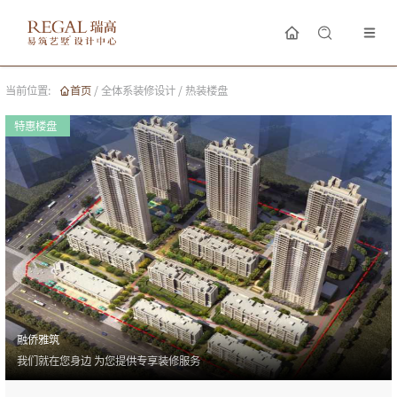
当前位置:
首页
/
全体系装修设计
/
热装楼盘
特惠楼盘
融侨雅筑
我们就在您身边 为您提供专享装修服务