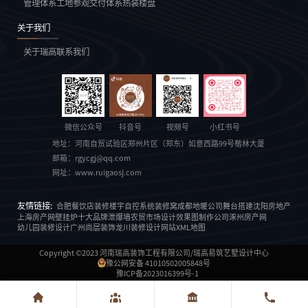
管理体系
工地参观
交付体系
热装楼盘
关于我们
关于瑞高
联系我们
微信公众号
抖音号
视频号
小红书号
地址：
河南自贸试验区郑州片区（郑东）如意西路99号楷林大厦
邮箱：
rgycgj@qq.com
网址：
www.ruigaosj.com
友情链接:
合肥餐饮店装修
楼宇自控系统
装修窝
成都地暖公司
舞台搭建
沈阳房地产
上海房产网
壁挂炉十大品牌
泄爆墙
农贸市场设计
效果图制作公司
涿州房产网
幼儿园装修设计
广州尚层装饰
龙川装修设计
网站XML地图
Copyright ©2023
河南瑞高装饰工程有限公司/瑞高易筑艺墅设计中心
豫公网安备 41010502005848号
豫ICP备2023016399号-1