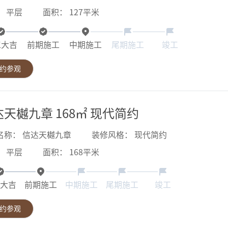
：
平层
面积：
127
平米
工大吉
前期施工
中期施工
尾期施工
竣工
约参观
天樾九章 168㎡ 现代简约
名称：
信达天樾九章
装修风格：
现代简约
：
平层
面积：
168
平米
大吉
前期施工
中期施工
尾期施工
竣工
约参观