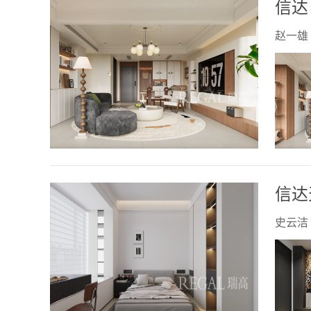
信达
赵一雄
信达
史云洁