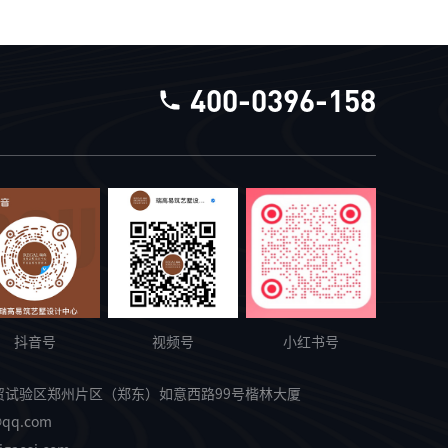
400-0396-158
抖音号
视频号
小红书号
贸试验区郑州片区（郑东）如意西路99号楷林大厦
@qq.com