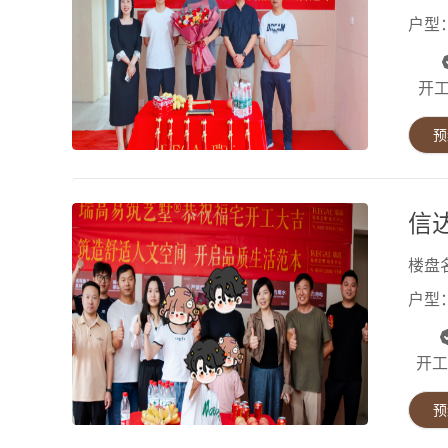
户型
开
预
精品工地
信达
楼盘
户型
开工
预