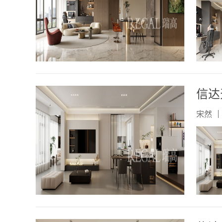
信达
宋然