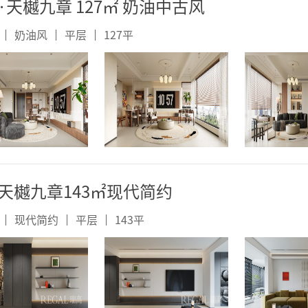
·天樾九章 127㎡ 奶油中古风
奶油风
平层
127
平
天樾九章143㎡现代简约
现代简约
平层
143
平