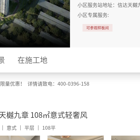
小区服务站地址：
信达天樾
小区专属服务:
可参观样板间
景
在施工地
惠！ 详情请致电：400-0396-158
天樾九章 108㎡意式轻奢风
意式
平层
108
平