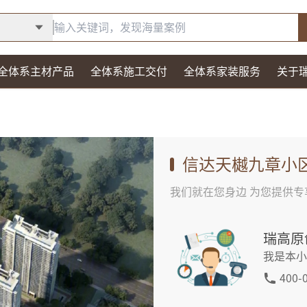
全体系主材产品
全体系施工交付
全体系家装服务
关于
信达天樾九章
小
我们就在您身边 为您提供专
瑞高原
我是本小
400-