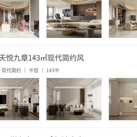
天悦九章143㎡现代简约风
现代简约
平层
143
平