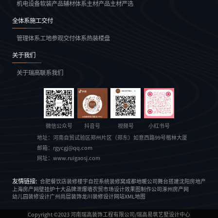
机电设备
软装产品
辅材体系
主材产品
主材严选
全体系施工交付
管理体系
工地参观
交付体系
热装楼盘
关于我们
关于瑞高
联系我们
微信公众号
抖音号
视频号
小红书号
地址：
河南自贸试验区郑州片区（郑东）如意西路99号楷林大厦
邮箱：
rgycgj@qq.com
网址：
www.ruigaosj.com
友情链接:
合肥餐饮店装修
楼宇自控系统
装修窝
成都地暖公司
舞台搭建
沈阳房地产
上海房产网
壁挂炉十大品牌
泄爆墙
农贸市场设计
效果图制作公司
涿州房产网
幼儿园装修设计
广州尚层装饰
龙川装修设计
网站XML地图
Copyright ©2023
河南瑞高装饰工程有限公司/瑞高易筑艺墅设计中心