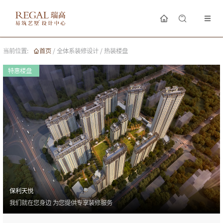
当前位置:
首页
/
全体系装修设计
/
热装楼盘
特惠楼盘
保利天悦
我们就在您身边 为您提供专享装修服务