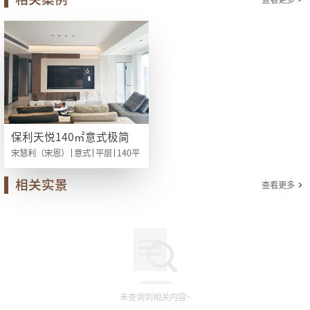
保利天悦140㎡意式极简
宋慧利（宋恩）
意式
平层
140
平
相关实景
查看更多
未查询到相关内容~