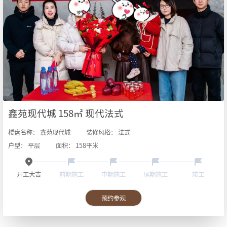
鑫苑现代城 158㎡ 现代法式
楼盘名称：
鑫苑现代城
装修风格：
法式
户型：
平层
面积：
158
平米
开工大吉
前期施工
中期施工
尾期施工
竣工
预约参观