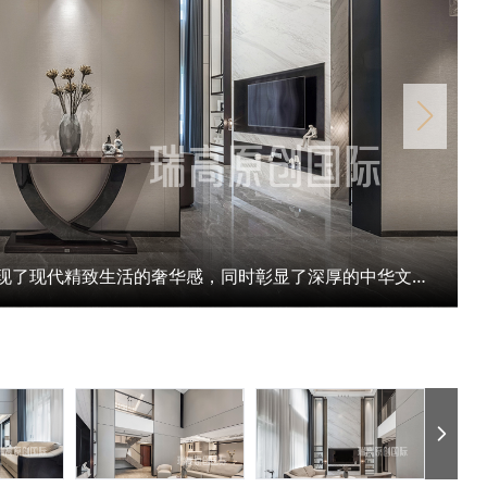
本案巧妙地融合了轻奢与中式元素，展现了现代精致生活的奢华感，同时彰显了深厚的中华文化底蕴。门厅设有精致屏风，既增添了空间的层次感，又凸显了典雅而不失奢华的氛围。