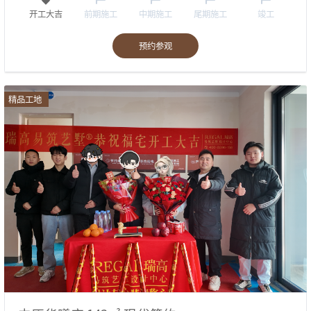
开工大吉
前期施工
中期施工
尾期施工
竣工
预约参观
精品工地