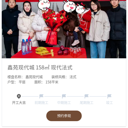
鑫苑现代城 158㎡ 现代法式
楼盘名称：
鑫苑现代城
装修风格：
法式
户型：
平层
面积：
158
平米
开工大吉
前期施工
中期施工
尾期施工
竣工
预约参观