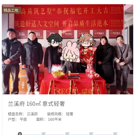
精品工地
兰溪府 160㎡ 意式轻奢
楼盘名称：
兰溪府
装修风格：
轻奢
户型：
平层
面积：
160
平米