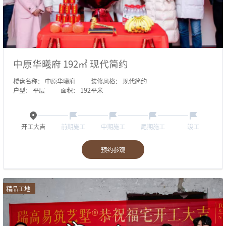
中原华曦府 192㎡ 现代简约
楼盘名称：
中原华曦府
装修风格：
现代简约
户型：
平层
面积：
192
平米
开工大吉
前期施工
中期施工
尾期施工
竣工
预约参观
精品工地