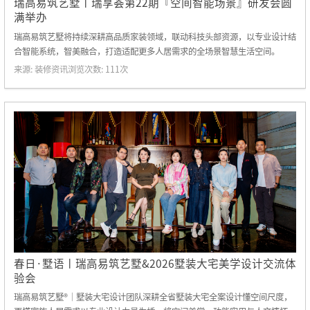
瑞高易筑艺墅丨瑞享荟第22期『空间智能场景』研发会圆
满举办
瑞高易筑艺墅将持续深耕高品质家装领域，联动科技头部资源，以专业设计结
合智能系统，智美融合，打造适配更多人居需求的全场景智慧生活空间。
来源:
装修资讯
浏览次数:
111
次
春日·墅语丨瑞高易筑艺墅&2026墅装大宅美学设计交流体
验会
瑞高易筑艺墅®｜墅装大宅设计团队深耕全省墅装大宅全案设计懂空间尺度，