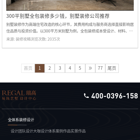
300平别墅全包装修多少钱，别墅装修公司推荐
别墅装修作为高端住宅改造的核心环节，其费用构成与服务商选择直接影响居
住品质与投资价值。以300平方米别墅为例，全包装修成本受设计、材料、施
工、设备等多维度因素影响，而专业装修公司的系统化服务则是实现预算可控
来源:
装修攻略
浏览次数:
2035
次
与效果落地的关键。本文将深度解析全包装修成本结构，并重点推荐瑞高装饰
的服务优势。
首页
1
2
3
4
5
77
尾页
400-0396-158
全体系装修设计
设计团队
设计大咖
设计体系
案例作品
实景作品