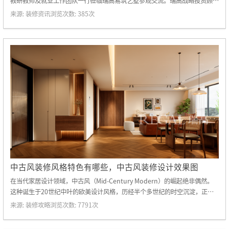
教研教师及就业工作团队一行莅临瑞高易筑艺墅参观交流。瑞高战略投资顾问
余炬斌、郑州轻工业大学优秀毕业生代表、瑞高艺墅高级主任设计师邵天鹏热
来源:
装修资讯
浏览次数:
385
次
情接待并陪同座谈。
中古风装修风格特色有哪些，中古风装修设计效果图
在当代家居设计领域，中古风（Mid-Century Modern）的崛起绝非偶然。
这种诞生于20世纪中叶的欧美设计风格，历经半个多世纪的时空沉淀，正在
全球范围内引发新一轮审美革命。其独特魅力源于对功能主义的极致追求、对
来源:
装修攻略
浏览次数:
7791
次
复古情怀的现代转译，以及对人文精神的深度诠释，形成了一套完整的美学体
系。