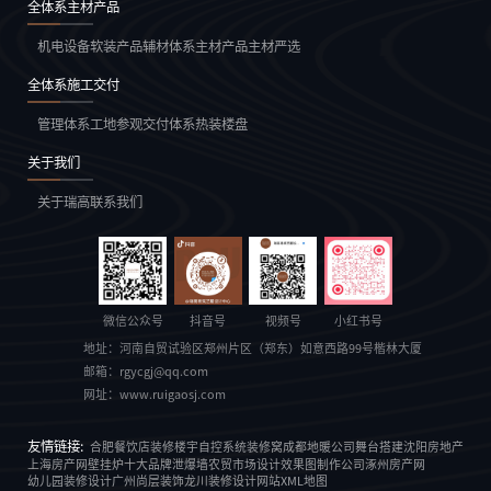
全体系主材产品
机电设备
软装产品
辅材体系
主材产品
主材严选
全体系施工交付
管理体系
工地参观
交付体系
热装楼盘
关于我们
关于瑞高
联系我们
微信公众号
抖音号
视频号
小红书号
地址：
河南自贸试验区郑州片区（郑东）如意西路99号楷林大厦
邮箱：
rgycgj@qq.com
网址：
www.ruigaosj.com
友情链接:
合肥餐饮店装修
楼宇自控系统
装修窝
成都地暖公司
舞台搭建
沈阳房地产
上海房产网
壁挂炉十大品牌
泄爆墙
农贸市场设计
效果图制作公司
涿州房产网
幼儿园装修设计
广州尚层装饰
龙川装修设计
网站XML地图