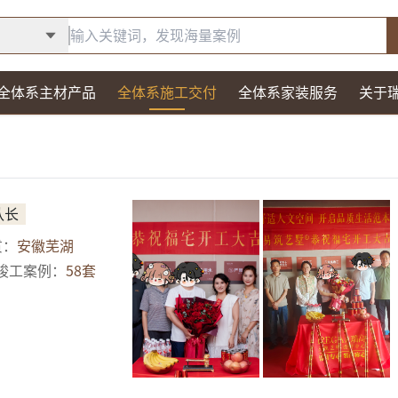
全体系主材产品
全体系施工交付
全体系家装服务
关于
队长
贯：
安徽芜湖
竣工案例：
58
套