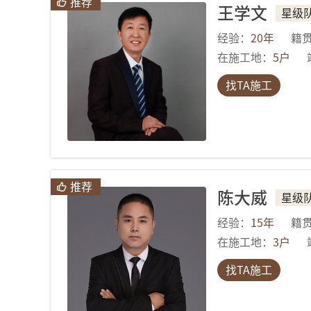
推荐
王学文
星级
经验：
20
年
籍
在施工地：
5
户
找TA施工
推荐
陈大威
星级
经验：
15
年
籍
在施工地：
3
户
找TA施工