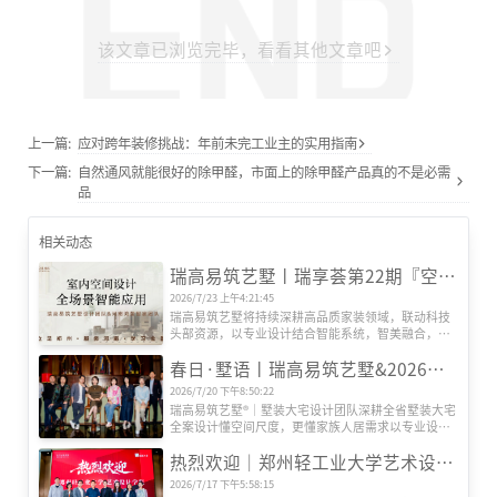
该文章已浏览完毕，看看其他文章吧
上一篇:
应对跨年装修挑战：年前未完工业主的实用指南
下一篇:
自然通风就能很好的除甲醛，市面上的除甲醛产品真的不是必需
品
相关动态
瑞高易筑艺墅丨瑞享荟第22期『空间智能场景』研发会圆满举办
2026/7/23 上午4:21:45
瑞高易筑艺墅将持续深耕高品质家装领域，联动科技
头部资源，以专业设计结合智能系统，智美融合，打
造适配更多人居需求的全场景智慧生活空间。
春日·墅语丨瑞高易筑艺墅&2026墅装大宅美学设计交流体验会
2026/7/20 下午8:50:22
瑞高易筑艺墅®｜墅装大宅设计团队深耕全省墅装大宅
全案设计懂空间尺度，更懂家族人居需求以专业设计
力量为桥，将空间美学、功能实用与人文情怀深度融
热烈欢迎｜郑州轻工业大学艺术设计学院刘副书记一行莅临瑞高易筑艺墅考察指导
合，为每一位业主定制专属的墅装大宅方案。
2026/7/17 下午5:58:15