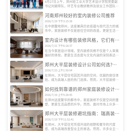
4月27日上午，郑州轻工业大学艺术设计学院党委副
书记刘娟带队，环艺专业教研教师及就业工作团队一
行莅临瑞高易筑艺墅参观交流。瑞高战略投资顾问余
河南郑州较好的室内装修公司推荐
炬斌、郑州轻工业大学优秀毕业生代表、瑞高艺墅高
级主任设计师邵天鹏热情接待并陪同座谈。
2026/7/19 下午3:15:38
在中原腹地郑州，这座兼具历史底蕴与现代活力的城
市中，家居装修不仅是居住空间的改造，更是生活品
质的升级。随着人们对居住环境要求的提升，如何选
室内设计有哪些装修风格，它们有什么特色
择一家既能满足个性化需求，又能提供专业服务的装
修公司，成为许多业主关注的焦点。在众多装饰公司
2026/7/21 下午6:18:37
中，河南瑞高装饰凭借其独特的设计理念、精湛的施
在当今家居设计领域，室内装修风格不仅是个人审美
工工艺和贴心的服务体系，逐渐在郑州装修市场占据
偏好的体现，更是生活态度与文化内涵的深刻表达。
一席之地。本文将深入剖析瑞高装饰的核心竞争力，
随着全球化进程的加速与艺术思潮的交融，室内设计
并探讨其如何通过创新与品质赢得客户信赖。
郑州大平层装修设计公司如何选?瑞高装饰告诉您把握这5大要点
风格呈现出前所未有的丰富性与创新性。从古典到现
代，从东方到西方，每一种风格都承载着独特的历史
2026/7/23 上午1:50:04
记忆与美学价值，为居住空间注入灵魂与温度。目前
在郑州，大平层住宅因其开阔的空间、优越的居住体
室内装修有哪些设计风格呢？
验，成为高端人居的热门选择。然而，大平层装修对
设计能力、施工工艺和资源整合要求极高，如何选择
如何找到靠谱的郑州家庭装修设计公司?瑞高装饰揭秘专业选择指南
一家专业且靠谱的装修公司?郑州瑞高装饰为您梳理关
键选择标准。
2026/7/19 上午5:28:45
在郑州这座繁华的都市中，家庭装修不仅是空间的重
塑，更是生活品质的升华。然而，面对市场上众多装
修公司，如何筛选出既专业又值得信赖的合作伙伴?本
郑州大平层装修避坑指南：瑞高装饰教你绕开6大鸡肋设计‌
文以郑州知名品牌瑞高装饰为例，结合行业经验，为
您提供一份实用的选择指南。
2026/7/19 下午11:52:41
在郑州，大平层住宅凭借开阔的视野和奢华的尺度
感，成为高端改善型业主的首选。然而，许多业主在