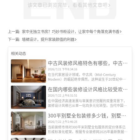
该文章已浏览完毕，看看其他文章吧
上一篇:
家中无独立书房？巧妙书柜设计，让家中每个角落充满书香
下一篇:
墙裙设计，提升家装颜值的利器
相关动态
中古风装修风格特色有哪些，中古风装修设计效果图
2026/7/21 下午8:34:16
在当代家居设计领域，中古风（Mid-Century 
Modern）的崛起绝非偶然。这种诞生于20世纪中叶
的欧美设计风格，历经半个多世纪的时空沉淀，正在
在国内哪些装修设计风格比较受欢迎？
全球范围内引发新一轮审美革命。其独特魅力源于对
功能主义的极致追求、对复古情怀的现代转译，以及
2026/7/22 上午8:31:51
对人文精神的深度诠释，形成了一套完整的美学体
在中国经济高速发展与审美意识觉醒的双重背景下，
系。
装修设计风格已从单一化向多元化转型。当代中国家
庭对居住空间的需求，早已超越遮风避雨的基础功
300平别墅全包装修多少钱，别墅全包装修公司推荐
能，转而追求空间美学、文化表达与生活方式的深度
契合。本文基于权威机构发布的市场数据及行业观
2026/7/22 上午2:46:25
察，系统梳理当前国内六大主流装修设计风格及其核
当前装修市场对300平米别墅全包服务的定价体系已
心特征，揭示其流行背后的社会文化动因。
形成标准化框架。根据专业装修网2025年最新数据，
全包装修单价区间为800-2000元/平方米，总价区间跨