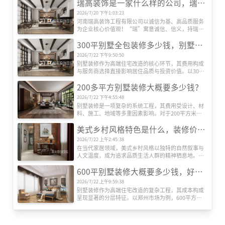
瑞高装饰是一家什么样的公司，瑞高装饰怎么样？
度达24万至60万元以上。这种价格差异主要源于三大
核心要素：装修档次、材料配置及智能化程度。
2026/7/20 下午1:03:23
河南瑞高装饰工程有限公司以诚信为基、高品质服务
为企业核心价值观！“瑞”寓意诚信、信义，持瑞玉
以示信，以玉为信；“高”代表高端、高性价比、更
300平别墅全包装修多少钱，别墅装修公司推荐
是追求更高美好生活品质的过程！
2026/7/22 下午9:50:50
别墅装修作为高端住宅改造的核心环节，其费用构成
与服务商选择直接影响居住品质与投资价值。以300
平方米别墅为例，全包装修成本受设计、材料、施
200多平方别墅装修大概要多少钱？
工、设备等多维度因素影响，而专业装修公司的系统
化服务则是实现预算可控与效果落地的关键。本文将
2026/7/22 下午4:55:48
深度解析全包装修成本结构，并重点推荐瑞高装饰的
别墅装修是一项复杂的系统工程，其费用受设计、材
服务优势。
料、施工、地域等多重因素影响。对于200平方米左
右的别墅而言，装修总成本可能从数十万元到数百万
美式乡村风格特色是什么，装修价格贵吗？
元不等。本文将从专业角度出发，系统解析装修费用
的构成逻辑，帮助业主建立科学的预算框架。
2026/7/22 上午2:45:38
在当代家居领域，美式乡村风格以独特的自然叙事与
人文温度，成为追求品质生活人群的精神栖息地。这
种风格并非简单堆砌田园元素，而是通过空间语言构
600平别墅装修大概要多少钱，好的别墅装修公司推荐
建人与自然的深度对话，其价值体现在设计哲学与实
用主义的双重维度。
2026/7/22 上午9:59:38
别墅装修作为高端住宅改造的复杂工程，其成本构成
呈现显著的分层特征。以郑州市场为例，600平方米
别墅全包装修报价区间可达120万至360万元，单价跨
度从每平方米2000元至6000元不等。这种价格差异源
于装修工程的系统性构成，需从设计、施工、材料、