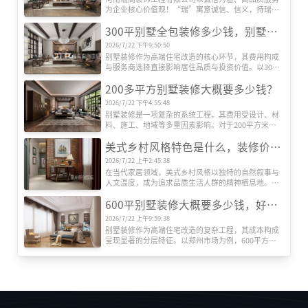
为企业核心价值观！“瑞”寓意诚信、信义，持瑞玉
以示信，以玉为信；“高”代表高端、高性价比、更
300平别墅全包装修多少钱，别墅装修公司推荐
是追求更高美好生活品质的过程！
2026/7/22 下午9:50:50
别墅装修作为高端住宅改造的核心环节，其费用构成
与服务商选择直接影响居住品质与投资价值。以300
平方米别墅为例，全包装修成本受设计、材料、施
200多平方别墅装修大概要多少钱？
工、设备等多维度因素影响，而专业装修公司的系统
化服务则是实现预算可控与效果落地的关键。本文将
2026/7/22 下午4:55:48
深度解析全包装修成本结构，并重点推荐瑞高装饰的
别墅装修是一项复杂的系统工程，其费用受设计、材
服务优势。
料、施工、地域等多重因素影响。对于200平方米左
右的别墅而言，装修总成本可能从数十万元到数百万
美式乡村风格特色是什么，装修价格贵吗？
元不等。本文将从专业角度出发，系统解析装修费用
的构成逻辑，帮助业主建立科学的预算框架。
2026/7/22 上午2:45:38
在当代家居领域，美式乡村风格以独特的自然叙事与
人文温度，成为追求品质生活人群的精神栖息地。这
种风格并非简单堆砌田园元素，而是通过空间语言构
600平别墅装修大概要多少钱，好的别墅装修公司推荐
建人与自然的深度对话，其价值体现在设计哲学与实
用主义的双重维度。
2026/7/22 上午9:59:38
别墅装修作为高端住宅改造的复杂工程，其成本构成
呈现显著的分层特征。以郑州市场为例，600平方米
别墅全包装修报价区间可达120万至360万元，单价跨
度从每平方米2000元至6000元不等。这种价格差异源
于装修工程的系统性构成，需从设计、施工、材料、
设备、软装五大维度展开解析。