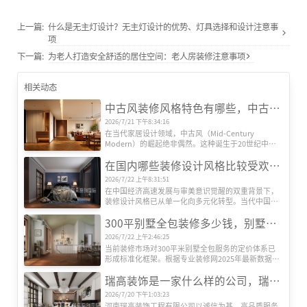
上一篇:
什么是无主灯设计？无主灯设计的优势、灯具选择和设计注意事
项
下一篇:
为老人打造安全舒适的居住空间：老人房装修注意事项
相关动态
中古风装修风格特色有哪些，中古风装修设计效果图
2026/7/21 下午8:34:16
在当代家居设计领域，中古风（Mid-Century 
Modern）的崛起绝非偶然。这种诞生于20世纪中叶
的欧美设计风格，历经半个多世纪的时空沉淀，正在
在国内哪些装修设计风格比较受欢迎？
全球范围内引发新一轮审美革命。其独特魅力源于对
功能主义的极致追求、对复古情怀的现代转译，以及
2026/7/22 上午8:31:51
对人文精神的深度诠释，形成了一套完整的美学体
在中国经济高速发展与审美意识觉醒的双重背景下，
系。
装修设计风格已从单一化向多元化转型。当代中国家
庭对居住空间的需求，早已超越遮风避雨的基础功
300平别墅全包装修多少钱，别墅全包装修公司推荐
能，转而追求空间美学、文化表达与生活方式的深度
契合。本文基于权威机构发布的市场数据及行业观
2026/7/22 上午2:46:25
察，系统梳理当前国内六大主流装修设计风格及其核
当前装修市场对300平米别墅全包服务的定价体系已
心特征，揭示其流行背后的社会文化动因。
形成标准化框架。根据专业装修网2025年最新数据，
全包装修单价区间为800-2000元/平方米，总价区间跨
瑞高装饰是一家什么样的公司，瑞高装饰怎么样？
度达24万至60万元以上。这种价格差异主要源于三大
核心要素：装修档次、材料配置及智能化程度。
2026/7/20 下午1:03:23
河南瑞高装饰工程有限公司以诚信为基、高品质服务