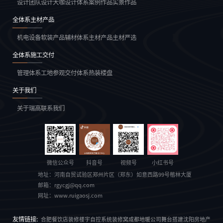
设计团队
设计大咖
设计体系
案例作品
实景作品
全体系主材产品
机电设备
软装产品
辅材体系
主材产品
主材严选
全体系施工交付
管理体系
工地参观
交付体系
热装楼盘
关于我们
关于瑞高
联系我们
微信公众号
抖音号
视频号
小红书号
地址：
河南自贸试验区郑州片区（郑东）如意西路99号楷林大厦
邮箱：
rgycgj@qq.com
网址：
www.ruigaosj.com
友情链接:
合肥餐饮店装修
楼宇自控系统
装修窝
成都地暖公司
舞台搭建
沈阳房地产