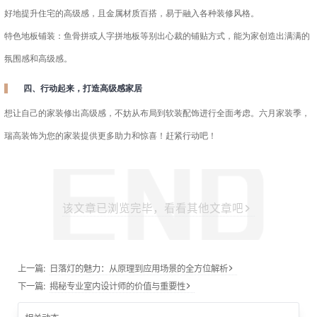
好地提升住宅的高级感，且金属材质百搭，易于融入各种装修风格。
特色地板铺装：鱼骨拼或人字拼地板等别出心裁的铺贴方式，能为家创造出满满的
氛围感和高级感。
四、行动起来，打造高级感家居
想让自己的家装修出高级感，不妨从布局到软装配饰进行全面考虑。六月家装季，
瑞高装饰
为您的家装提供更多助力和惊喜！赶紧行动吧！
该文章已浏览完毕，看看其他文章吧
上一篇:
日落灯的魅力：从原理到应用场景的全方位解析
下一篇:
揭秘专业室内设计师的价值与重要性