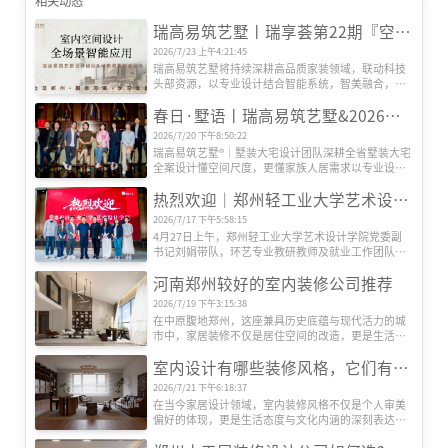
相关动态
瑞高易筑艺墅丨瑞享荟第22期『空间智能场景』研发会圆满举办
2026/7/23 上午4:21:45
瑞高易筑艺墅将持续深耕高品质家装领域，联动科技
头部资源，以专业设计结合智能系统，智美融合，打
造适配更多人居需求的全场景智慧生活空间。
春日·墅语丨瑞高易筑艺墅&2026墅装大宅美学设计交流体验会
2026/7/20 下午8:50:22
瑞高易筑艺墅®｜墅装大宅设计团队深耕全省墅装大宅
全案设计懂空间尺度，更懂家族人居需求以专业设计
力量为桥，将空间美学、功能实用与人文情怀深度融
热烈欢迎｜郑州轻工业大学艺术设计学院刘副书记一行莅临瑞高易筑艺墅考察指导
合，为每一位业主定制专属的墅装大宅方案。
2026/7/17 下午5:58:15
4月27日上午，郑州轻工业大学艺术设计学院党委副
书记刘娟带队，环艺专业教研教师及就业工作团队一
行莅临瑞高易筑艺墅参观交流。瑞高战略投资顾问余
河南郑州较好的室内装修公司推荐
炬斌、郑州轻工业大学优秀毕业生代表、瑞高艺墅高
级主任设计师邵天鹏热情接待并陪同座谈。
2026/7/19 下午3:15:38
在中原腹地郑州，这座兼具历史底蕴与现代活力的城
市中，家居装修不仅是居住空间的改造，更是生活品
质的升级。随着人们对居住环境要求的提升，如何选
室内设计有哪些装修风格，它们有什么特色
择一家既能满足个性化需求，又能提供专业服务的装
修公司，成为许多业主关注的焦点。在众多装饰公司
2026/7/21 下午6:18:37
中，河南瑞高装饰凭借其独特的设计理念、精湛的施
在当今家居设计领域，室内装修风格不仅是个人审美
工工艺和贴心的服务体系，逐渐在郑州装修市场占据
偏好的体现，更是生活态度与文化内涵的深刻表达。
一席之地。本文将深入剖析瑞高装饰的核心竞争力，
随着全球化进程的加速与艺术思潮的交融，室内设计
并探讨其如何通过创新与品质赢得客户信赖。