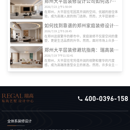
郑州大平层装修设计公司如何选?瑞高装饰告诉您把握这5大要点
风格呈现出前所未有的丰富性与创新性。从古典到现
代，从东方到西方，每一种风格都承载着独特的历史
2026/7/23 上午1:50:04
记忆与美学价值，为居住空间注入灵魂与温度。目前
在郑州，大平层住宅因其开阔的空间、优越的居住体
室内装修有哪些设计风格呢？
验，成为高端人居的热门选择。然而，大平层装修对
设计能力、施工工艺和资源整合要求极高，如何选择
如何找到靠谱的郑州家庭装修设计公司?瑞高装饰揭秘专业选择指南
一家专业且靠谱的装修公司?郑州瑞高装饰为您梳理关
键选择标准。
2026/7/19 上午5:28:45
在郑州这座繁华的都市中，家庭装修不仅是空间的重
塑，更是生活品质的升华。然而，面对市场上众多装
修公司，如何筛选出既专业又值得信赖的合作伙伴?本
郑州大平层装修避坑指南：瑞高装饰教你绕开6大鸡肋设计‌
文以郑州知名品牌瑞高装饰为例，结合行业经验，为
您提供一份实用的选择指南。
2026/7/19 下午11:52:41
在郑州，大平层住宅凭借开阔的视野和奢华的尺度
感，成为高端改善型业主的首选。然而，许多业主在
装修时盲目追求网红设计，入住后才发现华而不实。
作为深耕郑州家装市场15年的本土品牌，‌瑞高装饰‌结
合上千套大平层实景案例，总结出这些必须避开
的“智商税”设计，助你精准避坑。
400-0396-158
全体系装修设计