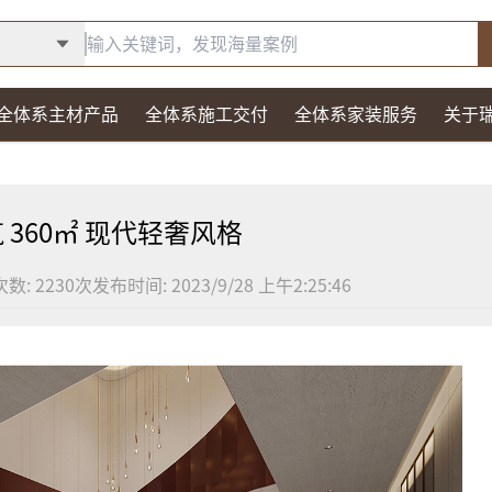
全体系主材产品
全体系施工交付
全体系家装服务
关于
 360㎡ 现代轻奢风格
次数:
2230
次
发布时间:
2023/9/28 上午2:25:46