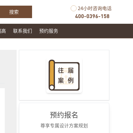
24小时咨询电话
搜索
400-0396-158
瑞高
联系我们
预约服务
预约报名
尊享专属设计方案规划