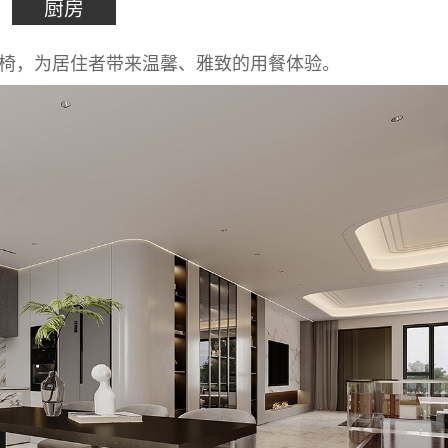
厨房
椅，为居住者带来温馨、雅致的用餐体验。