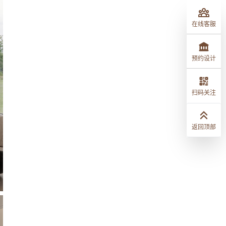
在线客服
预约设计
扫码关注
返回顶部