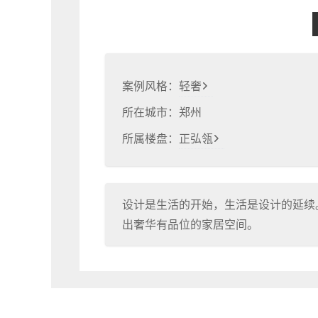
案例风格：
轻奢
所在城市：
郑州
所属楼盘：
正弘瓴
设计是生活的开始，生活是设计的延续
出奢华有品位的家居空间。