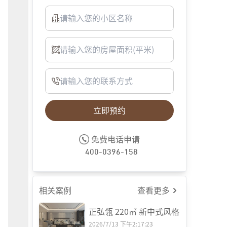
立即预约
客厅
免费电话申请
400-0396-158
相关案例
查看更多
正弘瓴 220㎡ 新中式风格
2026/7/13 下午2:17:23