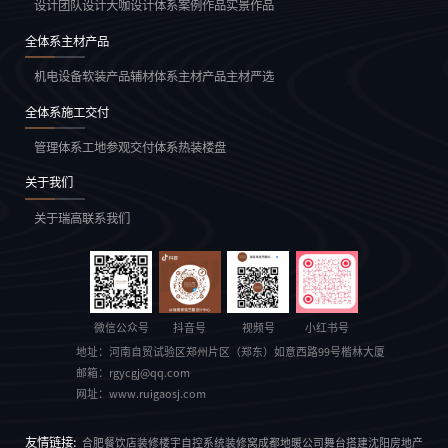
设计团队
设计大咖
设计体系
案例作品
实景作品
全体系主材产品
机电设备
软装产品
辅材体系
主材产品
主材严选
全体系施工交付
管理体系
工地参观
交付体系
热装楼盘
关于我们
关于瑞高
联系我们
微信公众号
抖音号
视频号
小红书号
地址：
河南自贸试验区郑州片区（郑东）如意西路99号楷林大厦
邮箱：
rgycgj@qq.com
网址：
www.ruigaosj.com
友情链接:
合肥餐饮店装修
楼宇自控系统
装修窝
成都地暖公司
舞台搭建
沈阳房地产