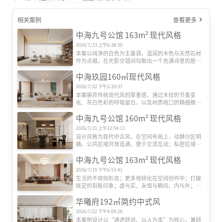
相关案例
查看更多
中海九号公馆 163m² 现代风格
2026/7/23 上午6:38:39
本案以纯净的白色为主基调，温润的木色与天然石材
作为点缀，在光影交错间勾勒出一个充满诗意的居住
空间。当夕阳西斜，家具的明暗轮廓与纱帘透过的斑
中海玖园160㎡现代风格
驳光影相互交织，每一处细节都蕴藏着当下的温柔与
对未来的期待，随手捕捉都是充满故事感的画面。
2026/7/22 下午2:20:37
本案摒弃传统现代风的厚重感，通过木纹的节奏变
化、灰白色彩的呼吸留白，以及材质收口的精细推
敲，让空间既散发自然的亲和力，又保持现代设计的
中海九号公馆 160m² 现代风格
凝练气质。木不再是装饰元素，而是空间的情绪载
体，在每一道纹理中书写属于家的温度故事。
2026/7/21 上午12:54:13
设计风格为现代中古风，在空间布局上，动静分区明
确。公共区域开放连通，便于交流互动；私密区域独
立静谧，保障休息。色彩上，以暖棕、米、驼等大地
中海九号公馆 163m² 现代风格
色系打底，复古又温馨。材质上鱼骨拼木地板、复古
纹理瓷砖、木质护墙板、藤编与皮革家具等，尽显质
2026/7/15 下午6:53:41
感。照明采用多层次设计，吊灯、筒灯提供基础照
生活的不规则形态；更多地转化在空间创作中；打破
明，壁灯、台灯作重点照明，灯带营造氛围。软装搭
既定的刻板印象；虚与实、永恒与瞬间、内与外；所
配复古图案织物，点缀摆件，将现代功能与复古美学
有的感受均可反转思考。
融合，打造出独特且舒适的居住空间。
华曦府192㎡简约中式风
2026/7/22 下午4:09:28
本案例设计以“通透舒适、以人为本”为核心，兼顾