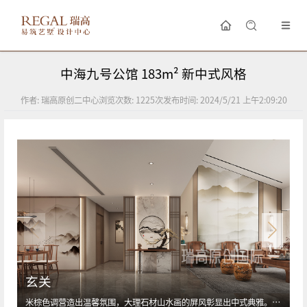
中海九号公馆 183m² 新中式风格
作者:
瑞高原创二中心
浏览次数:
1225
次
发布时间:
2024/5/21 上午2:09:20
玄关
米棕色调营造出温馨氛围，大理石材山水画的屏风彰显出中式典雅。木质家具的传统雕花和镂空工艺，凸显中式韵味。设计师以细腻的手法，将中式传统与现代设计完美交融，打造出既古典又现代的门厅空间。