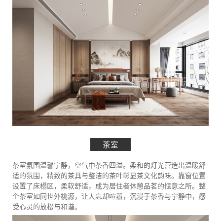
茶室
茶室氛围温馨宁静，空气中茶香四溢。柔和的灯光营造出温暖舒
适的氛围，精致的茶具与整洁的茶叶彰显茶文化韵味。靠窗位置
设置了床榻区，柔软舒适，成为居住者休憩品茗的惬意之所。整
个茶室如同世外桃源，让人忘却喧嚣，沉浸于茶香与宁静中，感
受心灵的放松与和谐。