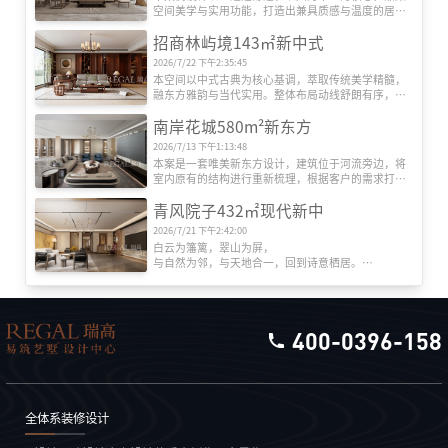
空间美学与实用功能，打造出兼具质感与温度的居住
空间。空间布局上，采用通透流动的设计思路，功能
招商林屿境143㎡新中式
分区清晰合理。
2026/7/22 下午2:35:45
本空间以中式古典为核心基调，萃取传统美学精髓，
融东方雅韵与当代实用。整体布局动线舒朗有序，博
古架陈列古瓷雅玩，玄关屏风虚实相生，笔墨挂画衬
南岸花城580m²新东方
以留白墙面，尽显中式空间的庄重与内敛。
2026/7/13 下午1:13:48
本案是一套唯美新东方设计，建筑位于河流旁边，将
室内原有的结构进行重新梳理，根据客户的需求打造
了独属于个人的功能空间。整个室内的设计讲究对
青风院子432㎡现代新中
称，充分的把户外的美景与室内进行了延伸结合。
2026/7/21 下午2:42:00
白云为籓篱，翠山为屏，

与自然为邻，与天地合一，回到诗意栖居。

在东方文化的深邃脉络里，哲学思想如繁星璀璨，

深刻影响着人们对生活空间的理解与塑造。

生在古朴素雅中以层叠递进的叙事线索将空间、光
影、动线、人文有机融合，打造自然舒适的家庭氛
400-0396-158
围。
全体系装修设计